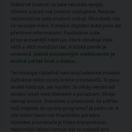
Odborné znalosti se také neustále vyvíjejí.
Učením a praxí své znalosti zvyšujeme. Naopak
nečinností se naše znalosti snižují. Věci okolo nás
se neustále mění. V dnešní digitální době jsme ale
přehlceni informacemi. Používáme stále
propracovanější nástroje, které obsahují stále
větší a větší množství dat. A lidská paměť je
omezená.
Jedině soustavným vzděláváním je
možné udržet krok s dobou.
Technologie částečně nahrazují odborné znalosti.
Zažíváme velký rozvoj online srovnávačů. To jsou
skvělé nástroje, ale myslím, že nikdy nenahradí
osobní vztah mezi klientem a poradcem. Stroje
nemají emoce. Dokážete si představit, že svěříte
svůj majetek do správy programu? Já zatím ne. A
zde vidím hlavní roli finančního poradce.
Výsledek srovnávače je třeba interpretovat.
Nejlevnější řešení nemusí být to nejlepší pro