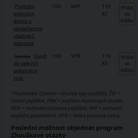
Pojištění
1:00
NPP
119
Přidat
bytových
Kč
do
košíku
domů a
společenství
vlastníků
jednotek
Úvod
1:00
VPR
119
Novinka
Přidat
do velkých
Kč
do
košíku
pojistných
rizik
*Poznámka: Obecné = všechny typy pojištění, ŽIV =
životní pojištění, PMV = pojištění motorových vozidel,
NOP = neživotní občanské pojištění, NPP = neživotní
pojištění podnikatelů
, VPR = Velká pojistná rizika
Poslední možnost objednat program
Zkouškové otázky