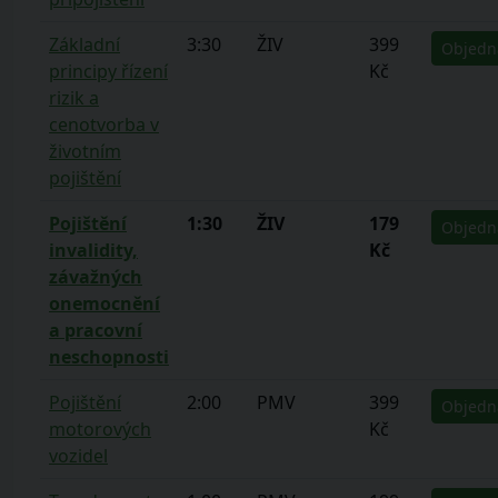
Základní
3:30
ŽIV
399
Objedn
principy řízení
Kč
rizik a
cenotvorba v
životním
pojištění
Pojištění
1:30
ŽIV
179
Objedn
invalidity,
Kč
závažných
onemocnění
a pracovní
neschopnosti
Pojištění
2:00
PMV
399
Objedn
motorových
Kč
vozidel