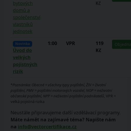
bytových
Kč
domů a
společenství
vlastníků
jednotek
1:00
VPR
119
Novinka
Objedna
Kč
Úvod do
velkých
pojistných
rizik
*
Poznámka: Obecné = všechny typy pojištění, ŽIV = životní
pojištění, PMV = pojištění motorových vozidel, NOP = neživotní
občanské pojištění, NPP = neživotní pojištění podnikatelů
, VPR =
velká pojistná rizika
Neustále připravujeme další vzdělávací programy.
Máte námět na zajímavé téma? Napište nám
na
info@vectorcertifikace.cz