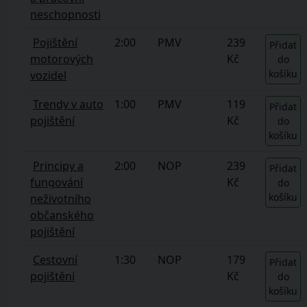
neschopnosti
Pojištění
2:00
PMV
239
Přidat
motorových
Kč
do
košíku
vozidel
Trendy v auto
1:00
PMV
119
Přidat
pojištění
Kč
do
košíku
Principy a
2:00
NOP
239
Přidat
fungování
Kč
do
košíku
neživotního
občanského
pojištění
Cestovní
1:30
NOP
179
Přidat
pojištění
Kč
do
košíku