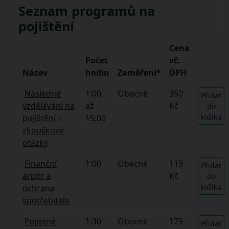
Seznam programů na
pojištění
Cena
Počet
vč.
Název
hodin
Zaměření*
DPH
Následné
1:00
Obecné
350
Přidat
vzdělávání na
až
Kč
do
košíku
pojištění –
15:00
zkouškové
otázky
Finanční
1:00
Obecné
119
Přidat
arbitr a
Kč
do
košíku
ochrana
spotřebitele
Pojistné
1:30
Obecné
179
Přidat