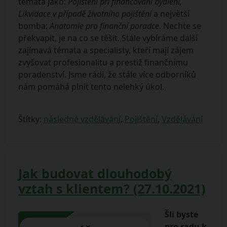
témata jako:
Pojištění při financování bydlení,
Likvidace v případě životního pojištění
a největší
bomba:
Anatomie pro finanční poradce
. Nechte se
překvapit, je na co se těšit. Stále vybíráme další
zajímavá témata a specialisty, kteří mají zájem
zvyšovat profesionalitu a prestiž finančnímu
poradenství. Jsme rádi, že stále více odborníků
nám pomáhá plnit tento nelehký úkol.
Štítky:
následné vzdělávání
,
Pojištění
,
Vzdělávání
Jak budovat dlouhodobý
vztah s klientem? (27.10.2021)
Šli byste
pro radu k