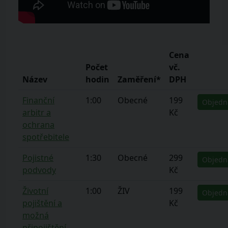
Cena
Počet
vč.
Název
hodin
Zaměření*
DPH
Finanční
1:00
Obecné
199
Objedn
arbitr a
Kč
ochrana
spotřebitele
Pojistné
1:30
Obecné
299
Objedn
podvody
Kč
Životní
1:00
ŽIV
199
Objedn
pojištění a
Kč
možná
připojištění