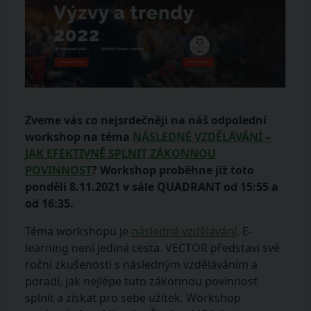
Zveme vás co nejsrdečněji na náš odpolední
workshop na téma
NÁSLEDNÉ VZDĚLÁVÁNÍ –
JAK EFEKTIVNĚ SPLNIT ZÁKONNOU
POVINNOST
? Workshop proběhne již toto
pondělí 8.11.2021 v sále QUADRANT od 15:55 a
od 16:35.
Téma workshopu je
následné vzdělávání
. E-
learning není jediná cesta. VECTOR představí své
roční zkušenosti s následným vzděláváním a
poradí, jak nejlépe tuto zákonnou povinnost
splnit a získat pro sebe užitek. Workshop