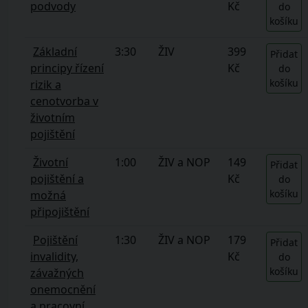
podvody
Kč
do
košíku
Základní
3:30
ŽIV
399
Přidat
principy řízení
Kč
do
košíku
rizik a
cenotvorba v
životním
pojištění
Životní
1:00
ŽIV a NOP
149
Přidat
pojištění a
Kč
do
košíku
možná
připojištění
Pojištění
1:30
ŽIV a NOP
179
Přidat
invalidity,
Kč
do
košíku
závažných
onemocnění
a pracovní