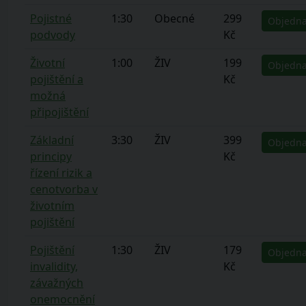
Pojistné
1:30
Obecné
299
Objedna
podvody
Kč
Životní
1:00
ŽIV
199
Objedna
pojištění a
Kč
možná
připojištění
Základní
3:30
ŽIV
399
Objedna
principy
Kč
řízení rizik a
cenotvorba v
životním
pojištění
Pojištění
1:30
ŽIV
179
Objedna
invalidity,
Kč
závažných
onemocnění