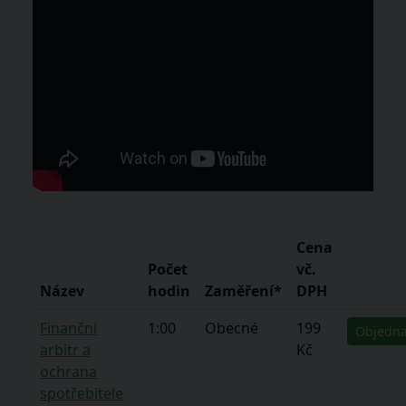
Cena
Počet
vč.
Název
hodin
Zaměření*
DPH
Finanční
1:00
Obecné
199
Objedna
arbitr a
Kč
ochrana
spotřebitele