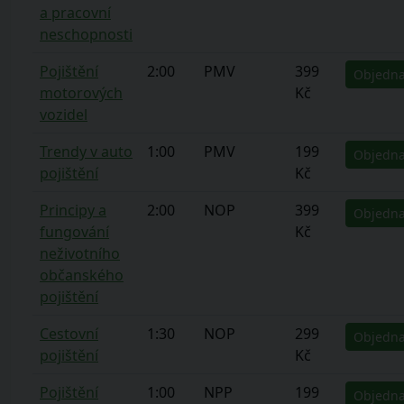
a pracovní
neschopnosti
Pojištění
2:00
PMV
399
Objedna
motorových
Kč
vozidel
Trendy v auto
1:00
PMV
199
Objedna
pojištění
Kč
Principy a
2:00
NOP
399
Objedna
fungování
Kč
neživotního
občanského
pojištění
Cestovní
1:30
NOP
299
Objedna
pojištění
Kč
Pojištění
1:00
NPP
199
Objedna