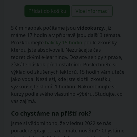
Přidat do košíku
Více informací
S čím naopak počítáme jsou
videokurzy
, již
máme 17 hodin a v přípravě jsou další 3 témata.
Prozkoumejte
balíčky 15 hodin
podle zkoušky
kterou jste absolvovali. Neztrácejte čas
teoretickými e-learningy. Dozvíte se tipy z praxe,
získáte náskok před ostatními. Poslechněte si
výklad od zkušených lektorů, 15 hodin vám uteče
jako voda. Nezáleží, kde jste složili zkoušku,
vyzkoušejte klidně 1 hodinu. Nakombinujte si
kurzy podle svého vlastního výběru. Studujte, co
vás zajímá.
Co chystáme na příští rok?
Jsme si vědomi toho, že v lednu 2022 se nás
poradci zeptají: „… a co máte nového“? Chystáme