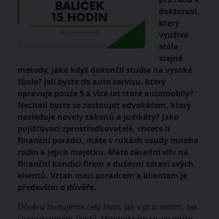
doktorovi,
který
využívá
stále
stejné
metody, jako když dokončil studia na vysoké
škole? Jeli byste do auto servisu, který
opravuje pouze 5 a více let staré automobily?
Nechali byste se zastoupit advokátem, který
nesleduje novely zákonů a judikáty? Jako
pojišťovací zprostředkovatelé, chcete-li
finanční poradci, máte v rukách osudy mnoha
rodin a jejich majetku. Máte zásadní vliv na
finanční kondici firem a duševní zdraví svých
klientů. Vztah mezi poradcem a klientem je
především o důvěře.
Důvěru budujeme celý život, jak v pracovním, tak
i v soukromém životě. Mnohokráte se ale může