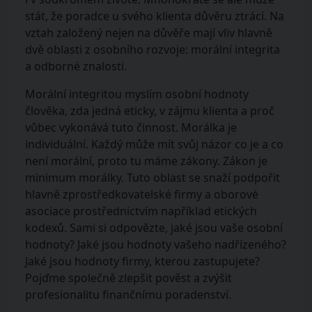
stát, že poradce u svého klienta důvěru ztrácí. Na
vztah založený nejen na důvěře mají vliv hlavně
dvě oblasti z osobního rozvoje: morální integrita
a odborné znalosti.
Morální integritou myslím osobní hodnoty
člověka, zda jedná eticky, v zájmu klienta a proč
vůbec vykonává tuto činnost. Morálka je
individuální. Každý může mít svůj názor co je a co
není morální, proto tu máme zákony. Zákon je
minimum morálky. Tuto oblast se snaží podpořit
hlavně zprostředkovatelské firmy a oborové
asociace prostřednictvím například etických
kodexů. Sami si odpovězte, jaké jsou vaše osobní
hodnoty? Jaké jsou hodnoty vašeho nadřízeného?
Jaké jsou hodnoty firmy, kterou zastupujete?
Pojďme společně zlepšit pověst a zvýšit
profesionalitu finančnímu poradenství.