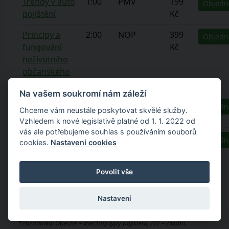
Trendy v auto
1:00
PMV
199
Objedn
pojištění
Kč
Principy a
2:00
NOP
399
Objedn
fungování
Kč
neživotního
občanského
pojištění
Na vašem soukromí nám záleží
Cestovní
1:30
NOP
299
Objedn
Chceme vám neustále poskytovat skvělé služby.
pojištění
Kč
Vzhledem k nové legislativě platné od 1. 1. 2022 od
vás ale potřebujeme souhlas s používáním souborů
Pojištění
1:00
NPP
199
Objedn
cookies.
Nastavení cookies
bytových
Kč
domů a
Povolit vše
společenství
vlastníků
jednotek
Nastavení
*
Poznámka: Obecné = všechny typy pojištění, ŽIV = životní