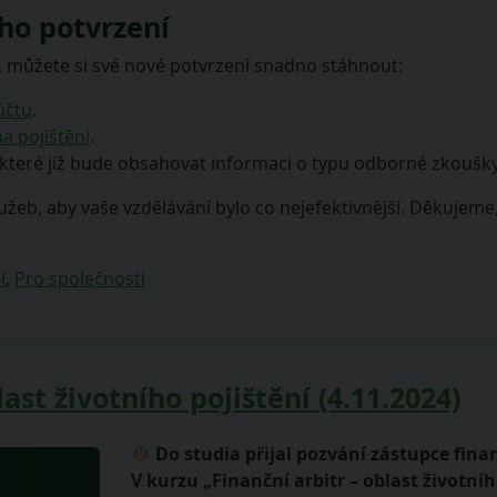
ho potvrzení
 můžete si své nové potvrzení snadno stáhnout:
účtu
.
a pojištění
.
 které již bude obsahovat informaci o typu odborné zkoušky
žeb, aby vaše vzdělávání bylo co nejefektivnější. Děkujeme,
í
,
Pro společnosti
ast životního pojištění (4.11.2024)
Do studia přijal pozvání
zástupce fina
V kurzu „
Finanční arbitr – oblast životní