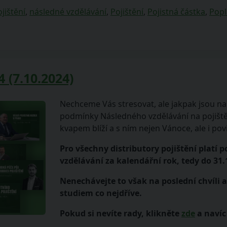
ojištění
,
následné vzdělávání
,
Pojištění
,
Pojistná částka
,
Popl
 (7.10.2024)
Nechceme Vás stresovat, ale jakpak jsou n
podmínky Následného vzdělávání na pojištěn
kvapem blíží a s ním nejen Vánoce, ale i po
Pro všechny distributory pojištění platí 
vzdělávání za kalendářní rok, tedy do 31.
Nenechávejte to však na poslední chvíli a 
studiem co nejdříve.
Pokud si nevíte rady, klikněte
zde
a navíc