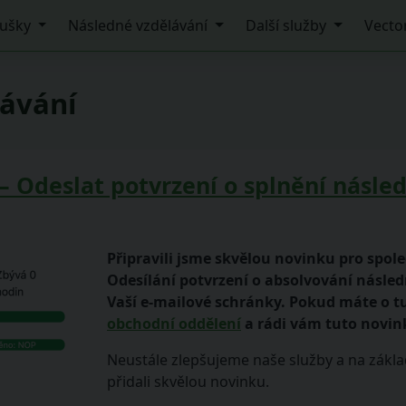
ušky
Následné vzdělávání
Další služby
Vecto
lávání
– Odeslat potvrzení o splnění násle
Připravili jsme skvělou novinku pro spole
Odesílání potvrzení o absolvování násled
Vaší e-mailové schránky. Pokud máte o 
obchodní oddělení
a rádi vám tuto novin
Neustále zlepšujeme naše služby a na zákl
přidali skvělou novinku.