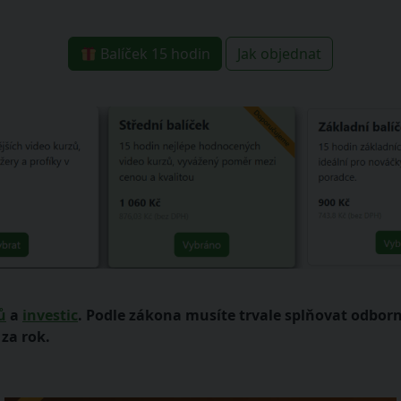
Balíček 15 hodin
Jak objednat
ů
a
investic
. Podle zákona musíte trvale splňovat odbor
za rok.