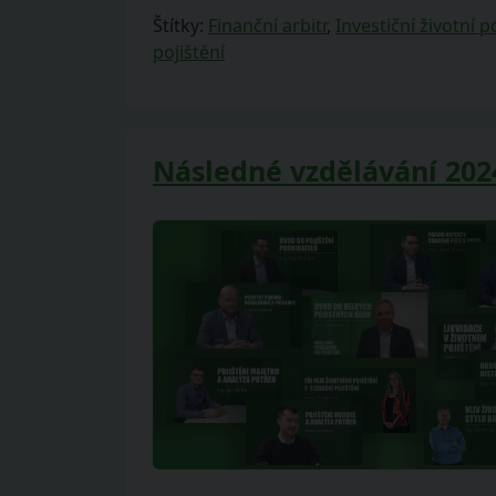
Štítky:
Finanční arbitr
,
Investiční životní p
pojištění
Následné vzdělávání 2024