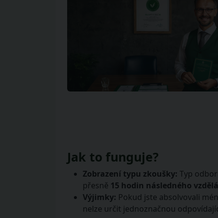
Jak to funguje?
Zobrazení typu zkoušky:
Typ odborn
přesně
15 hodin následného vzdělá
Výjimky:
Pokud jste absolvovali mén
nelze určit jednoznačnou odpovídaj