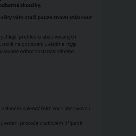
 odborné zkoušky.
oušky vám stačí pouze znovu stáhnout
rychlejší přehled o absolvovaných
, nově na potvrzení uvádíme i
typ
solvované odbornosti následného
e v daném kalendářním roce absolvovali
í uveden, protože v takovém případě