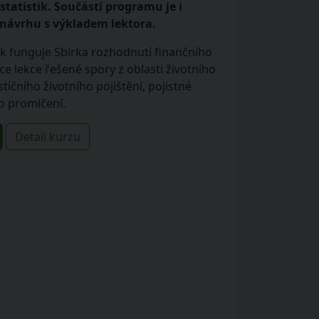
statistik. Součástí programu je i
návrhu s výkladem lektora.
ak funguje Sbírka rozhodnutí finančního
e lekce řešené spory z oblasti životního
stičního životního pojištění, pojistné
o promlčení.
Detail kurzu