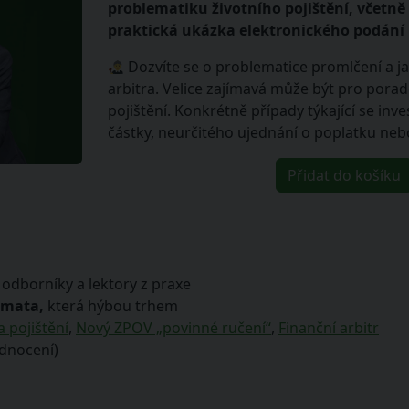
problematiku životního pojištění, včetně 
praktická ukázka elektronického podání 
Dozvíte se o problematice promlčení a j
arbitra.
Velice zajímavá může být pro poradc
pojištění. Konkrétně případy týkající se inve
částky, neurčitého ujednání o poplatku neb
Přidat do košíku
s odborníky a lektory z praxe
émata,
která hýbou trhem
a pojištění
,
Nový ZPOV „povinné ručení“
,
Finanční arbitr
dnocení)