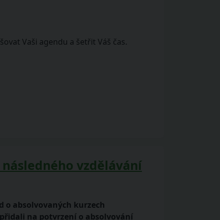
ovat Vaši agendu a šetřit Váš čas.
í následného vzdělávání
led o absolvovaných kurzech
přidali na potvrzení o absolvování