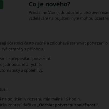
Co je nového?
Přinášíme Vám jednoduché a efektivní řeše
vzdělávání na pojištění nyní mohou účastní
jí účastníci často ručně a zdlouhavě stahovat potvrzení o
 své centrály s přílohou.
ání a přeposílání potvrzení.
je jednoduché a rychlé.
utomatický a spolehlivý.
ušili.
 na pojištění v rozsahu minimálně 15 hodin.
cky zobrazí tlačítko „
Odeslat potvrzení společnosti
“.