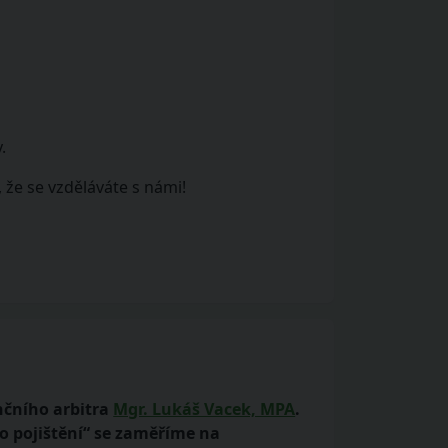
.
 že se vzděláváte s námi!
nčního arbitra
Mgr. Lukáš Vacek, MPA
.
ho pojištění“ se zaměříme na