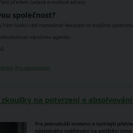
 Vámi předem zadané e-mailové adresy.
vou společnost?
 Vám funkci rádi nastavíme! Neustále se snažíme zjednoduš
zjednodušovat náročnou agendu.
hů
ištění
,
Pro společnosti
é zkoušky na potvrzení o absolvován
Pro jednodušší evidenci a rychlejší přeh
následného vzdělávání na pojištění jsme 