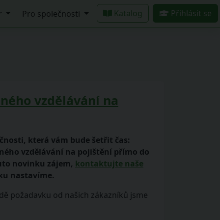
Katalog
Přihlásit se
r
Pro společnosti
dného vzdělávání na
čnosti, která vám bude šetřit čas:
ného vzdělávání na pojištění přímo do
tuto novinku zájem,
kontaktujte naše
ku nastavíme.
adě požadavku od našich zákazníků jsme