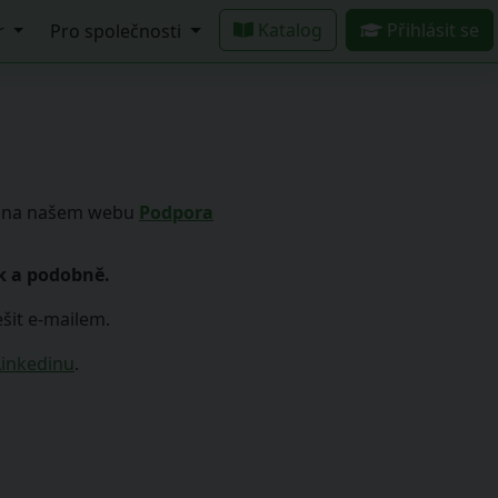
Katalog
Přihlásit se
r
Pro společnosti
dy na našem webu
Podpora
k a podobně.
ešit e-mailem.
inkedinu
.