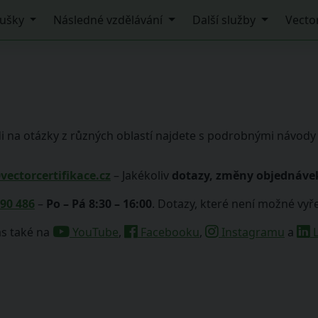
ušky
Následné vzdělávání
Další služby
Vecto
di na otázky z různých oblastí najdete s podrobnými návo
ectorcertifikace.cz
– Jakékoliv
dotazy, změny objednáve
890 486
–
Po – Pá 8:30 – 16:00
. Dotazy, které není možné vyř
ás také na
YouTube
,
Facebooku
,
Instagramu
a
L