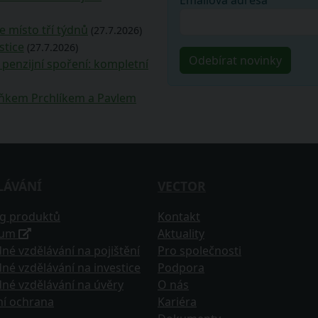
Emailová adresa
e místo tří týdnů
(27.7.2026)
stice
(27.7.2026)
penzijní spoření: kompletní
deňkem Prchlíkem a Pavlem
LÁVÁNÍ
VECTOR
og produktů
Kontakt
tum
Aktuality
né vzdělávání na pojištění
Pro společnosti
né vzdělávání na investice
Podpora
né vzdělávání na úvěry
O nás
ní ochrana
Kariéra