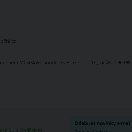
áběhlice
vedeném Městským soudem v Praze, oddíl C, vložka 190398
Odebírat novinky e-mai
Veselou a Ondřejem