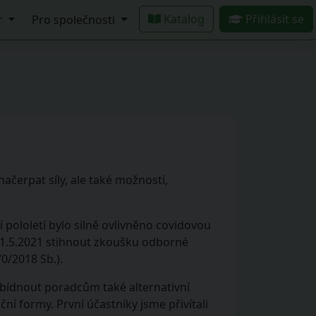
Katalog
Přihlásit se
r
Pro společnosti
ačerpat síly, ale také možností,
pololetí bylo silně ovlivněno covidovou
 31.5.2021 stihnout zkoušku odborné
0/2018 Sb.).
abídnout poradcům také alternativní
í formy. První účastníky jsme přivítali