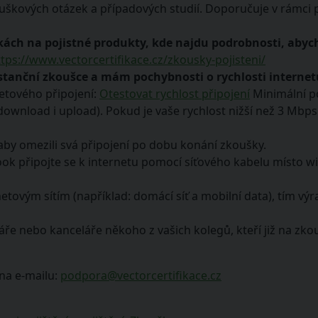
uškových otázek a případových studií. Doporučuje v rámci 
ách na pojistné produkty, kde najdu podrobnosti, abych 
ttps://www.vectorcertifikace.cz/zkousky-pojisteni/
tanční zkoušce a mám pochybnosti o rychlosti internet
netového připojení:
Otestovat rychlost připojení
Minimální po
(download i upload). Pokud je vaše rychlost nižší než 3 Mbp
, aby omezili svá připojení po dobu konání zkoušky.
 připojte se k internetu pomocí síťového kabelu místo wi-fi
etovým sítím (například: domácí síť a mobilní data), tím výr
láře nebo kanceláře někoho z vašich kolegů, kteří již na zko
na e-mailu:
podpora@vectorcertifikace.cz