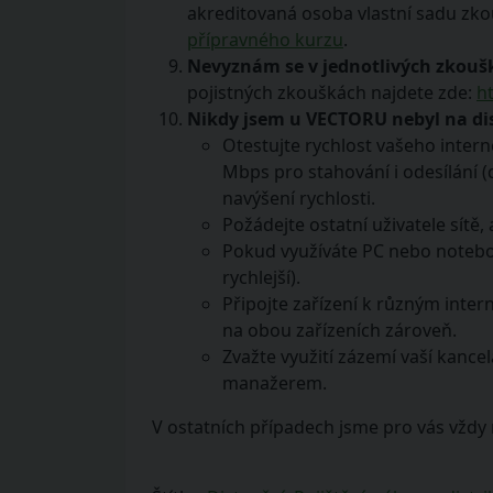
akreditovaná osoba vlastní sadu zko
přípravného kurzu
.
Nevyznám se v jednotlivých zkoušk
pojistných zkouškách najdete zde:
h
Nikdy jsem u VECTORU nebyl na dis
Otestujte rychlost vašeho inter
Mbps pro stahování i odesílání 
navýšení rychlosti.
Požádejte ostatní uživatele sítě
Pokud využíváte PC nebo notebook
rychlejší).
Připojte zařízení k různým intern
na obou zařízeních zároveň.
Zvažte využití zázemí vaší kance
manažerem.
V ostatních případech jsme pro vás vždy 