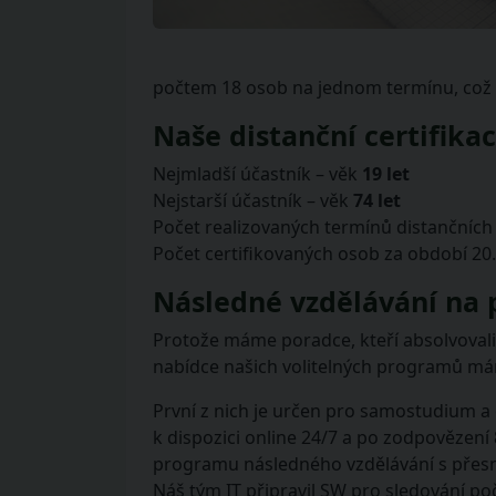
počtem 18 osob na jednom termínu, co
Naše distanční certifikac
Nejmladší účastník – věk
19 let
Nejstarší účastník – věk
74 let
Počet realizovaných termínů distančních 
Počet certifikovaných osob za období 20.
Následné vzdělávání na p
Protože máme poradce, kteří absolvovali 
nabídce našich volitelných programů m
První z nich je určen pro samostudium a 
k dispozici online 24/7 a po zodpovězen
programu následného vzdělávání s přes
Náš tým IT připravil SW pro sledování po