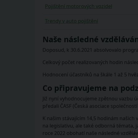
Pojištění motorových vozidel
Trendy v auto pojištění
Naše následné vzdělávání
Doposud, k 30.6.2021 absolvovalo prog
Celkový počet realizovaných hodin násl
Hodnocení účastníků na škále 1 až 5 hv
Co připravujeme na podz
Již nyní vyhodnocujeme zpětnou vazbu ú
předali ČASF (Česká asociace společnost
K našim stávajícím 14,5 hodinám našich
na legislativu, ale také odborná témata, 
roce 2022 obohatí naše následné vzděláv