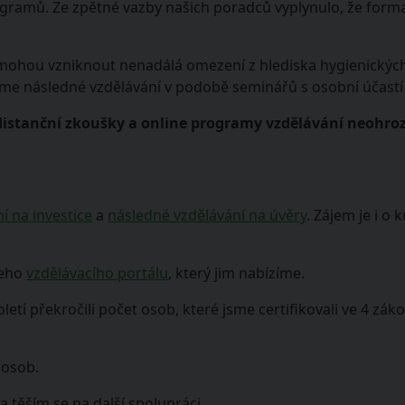
amů. Ze zpětné vazby našich poradců vyplynulo, že forma vi
 mohou vzniknout nenadálá omezení z hlediska hygienickýc
íme následné vzdělávání v podobě seminářů s osobní účastí 
distanční zkoušky a online programy vzdělávání neohro
í na investice
a
následné vzdělávání na úvěry
. Zájem je i o 
šeho
vzdělávacího portálu
, který jim nabízíme.
loletí překročili počet osob, které jsme certifikovali ve 4 
osob.
 těším se na další spolupráci.