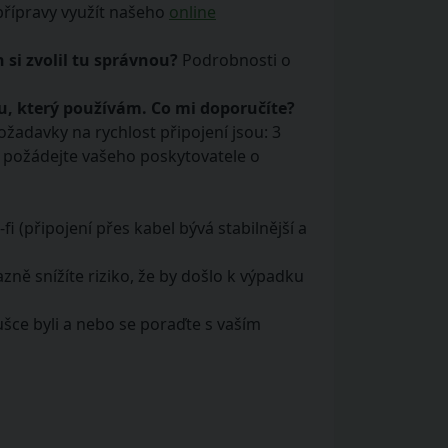
přípravy využít našeho
online
si zvolil tu správnou?
Podrobnosti o
u, který používám. Co mi doporučíte?
žadavky na rychlost připojení jsou: 3
s požádejte vašeho poskytovatele o
 (připojení přes kabel bývá stabilnější a
azně snížíte riziko, že by došlo k výpadku
ušce byli a nebo se poraďte s vaším