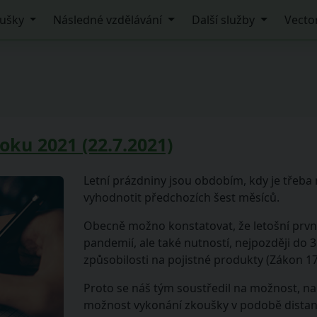
ušky
Následné vzdělávání
Další služby
Vecto
oku 2021 (22.7.2021)
Letní prázdniny jsou obdobím, kdy je třeba n
vyhodnotit předchozích šest měsíců.
Obecně možno konstatovat, že letošní první 
pandemií, ale také nutností, nejpozději do
způsobilosti na pojistné produkty (Zákon 17
Proto se náš tým soustředil na možnost, n
možnost vykonání zkoušky v podobě distančn