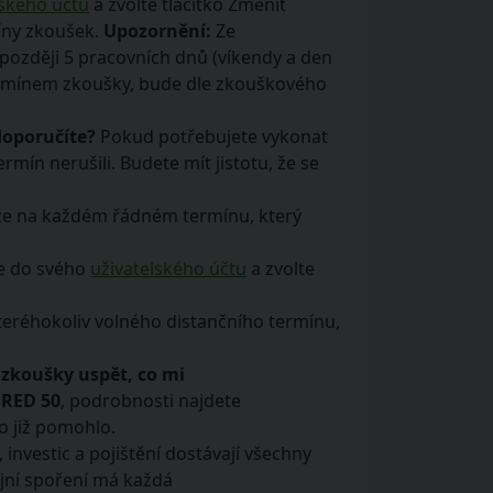
lského účtu
a zvolte tlačítko Změnit
íny zkoušek.
Upozornění:
Ze
později 5 pracovních dnů (víkendy a den
 termínem zkoušky, bude dle zkouškového
doporučíte?
Pokud potřebujete vykonat
mín nerušili. Budete mít jistotu, že se
, že na každém řádném termínu, který
se do svého
uživatelského účtu
a zvolte
teréhokoliv volného distančního termínu,
 zkoušky uspět, co mi
u
RED 50
, podrobnosti najdete
o již pomohlo.
 investic a pojištění dostávají všechny
jní spoření má každá