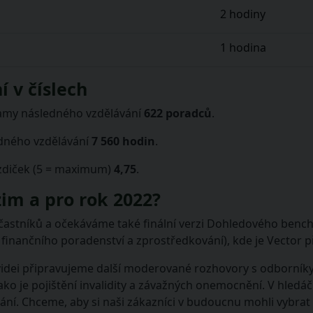
2 hodiny
1 hodina
 v číslech
ramy následného vzdělávání
622 poradců
.
edného vzdělávání
7 560 hodin
.
ězdiček (5 = maximum)
4,75
.
im a pro rok 2022?
častníků a očekáváme také finální verzi Dohledového benc
í finančního poradenství a zprostředkování), kde je Vector
 videi připravujeme další moderované rozhovory s odborník
jako je pojištění invalidity a závažných onemocnění. V hled
ání. Chceme, aby si naši zákazníci v budoucnu mohli vybrat