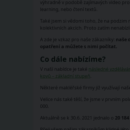
výhradně v podobě zajímavých video progr
learning, nebo čtení textů.
Také jsem si vědomi toho, že na podzim
kolektivních akcích. Proto zatím nenabíz
A zde je vzkaz pro naše zákazníky:
naše 
opatření a můžete s nimi počítat.
Co dále nabízíme?
V naší nabídce je také
následné vzděláván
kovů – základní stupeň
.
Některé makléřské firmy již využívají na
Velice nás také těší, že jsme v prvním po
000.
Aktuálně se k 30.6. 2021 jednalo o
20 184
Přeji všem našim zákazníkům klidné léto a