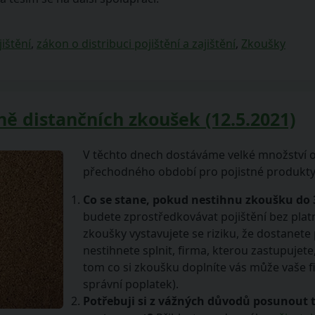
jištění
,
zákon o distribuci pojištění a zajištění
,
Zkoušky
ně distančních zkoušek (12.5.2021)
V těchto dnech dostáváme velké množství ot
přechodného období pro pojistné produkty, 
Co se stane, pokud nestihnu zkoušku do 
budete zprostředkovávat pojištění bez pl
zkoušky vystavujete se riziku, že dostanet
nestihnete splnit, firma, kterou zastupujete
tom co si zkoušku doplníte vás může vaše fi
správní poplatek).
Potřebuji si z vážných důvodů posunout 