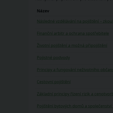
Název
Následné vzdělávání na pojištění – zko
Finanční arbitr a ochrana spotřebitele
Životní pojištění a možná připojištění
Pojistné podvody
Principy a fungování neživotního občan
Cestovní pojištění
Základní principy řízení rizik a cenotvor
Pojištění bytových domů a společenství 