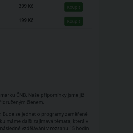
399 Kč
Koupit
199 Kč
Koupit
hmarku ČNB. Naše připomínky jsme již
 přidruženým členem.
y. Bude se jednat o programy zaměřené
áčku máme další zajímavá témata, která v
 následné vzdělávání v rozsahu 15 hodin