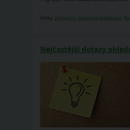
Štítky:
Distanční
,
následné vzdělávání
,
Po
Nejčastější dotazy ohled