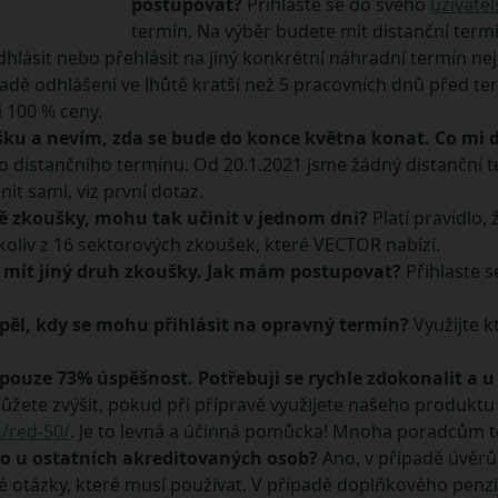
postupovat?
Přihlaste se do svého
uživate
termín. Na výběr budete mít distanční term
lásit nebo přehlásit na jiný konkrétní náhradní termín nej
ípadě odhlášení ve lhůtě kratší než 5 pracovních dnů před
 100 % ceny.
šku a nevím, zda se bude do konce května konat. Co mi 
 distančního termínu. Od 20.1.2021 jsme žádný distanční ter
t sami, viz první dotaz.
vě zkoušky, mohu tak učinit v jednom dni?
Platí pravidlo
koliv z 16 sektorových zkoušek, které VECTOR nabízí.
mít jiný druh zkoušky. Jak mám postupovat?
Přihlaste 
ěl, kdy se mohu přihlásit na opravný termín?
Využijte k
pouze 73% úspěšnost. Potřebuji se rychle zdokonalit a u
žete zvýšit, pokud při přípravě využijete našeho produkt
z/red-50/
. Je to levná a účinná pomůcka! Mnoha poradcům t
o u ostatních akreditovaných osob?
Ano, v případě úvěrů,
 otázky, které musí používat. V případě doplňkového penzi