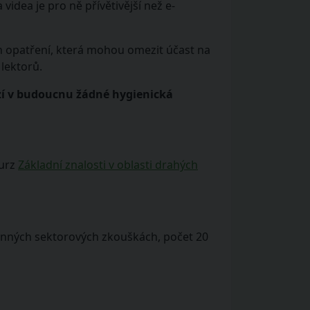
dea je pro ně přívětivější než e-
h opatření, která mohou omezit účast na
lektorů.
zí v budoucnu žádné hygienická
kurz
Základní znalosti v oblasti drahých
zákonných sektorových zkouškách, počet 20