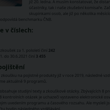
již 20. ledna. A musím konstatovat, že dist
účastníky, tak i naše zkušební komisaře. Za
skupinkami osob, ale již po několika měsící
ž odpovídá benchmarku ČNB.
e v číslech:
zkoušek za 1. pololetí činí
242
1. do 30.6.2021 činí
3 455
ojištění
zkoušku na pojistné produkty již v roce 2019, následné vzdě
áme aktuálně 9 programů.
obsahuje studijní texty a zkouškové otázky. Zbývajících 8 
í 8 kontrolních otázek je uchazeči vystaveno elektronické 
ným uvedením programu a časového rozsahu. Ale mysleli j
čtu hodin následného vzdělávání.