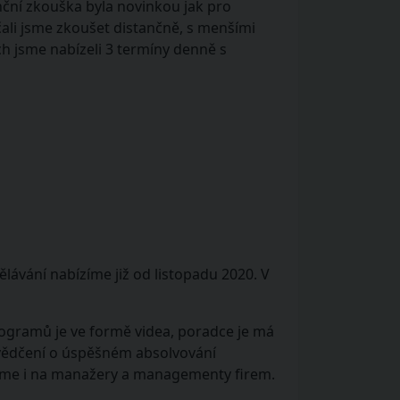
anční zkouška byla novinkou jak pro
čali jsme zkoušet distančně, s menšími
ch jsme nabízeli 3 termíny denně s
lávání nabízíme již od listopadu 2020. V
programů je ve formě videa, poradce je má
osvědčení o úspěšném absolvování
sme i na manažery a managementy firem.