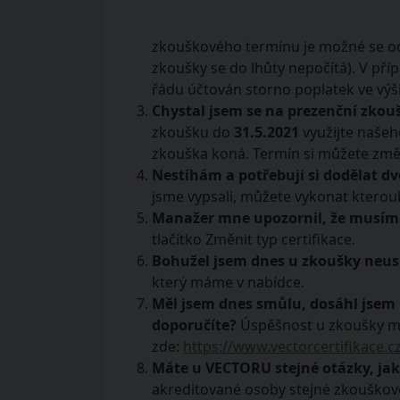
zkouškového termínu je možné se odh
zkoušky se do lhůty nepočítá). V př
řádu účtován storno poplatek ve výši
Chystal jsem se na prezenční zkou
zkoušku do
31.5.2021
využijte našeho
zkouška koná. Termín si můžete změni
Nestíhám a potřebuji si dodělat d
jsme vypsali, můžete vykonat kterou
Manažer mne upozornil, že musím 
tlačítko Změnit typ certifikace.
Bohužel jsem dnes u zkoušky neusp
který máme v nabídce.
Měl jsem dnes smůlu, dosáhl jsem 
doporučíte?
Úspěšnost u zkoušky mů
zde:
https://www.vectorcertifikace.c
Máte u VECTORU stejné otázky, jak
akreditované osoby stejné zkouškové