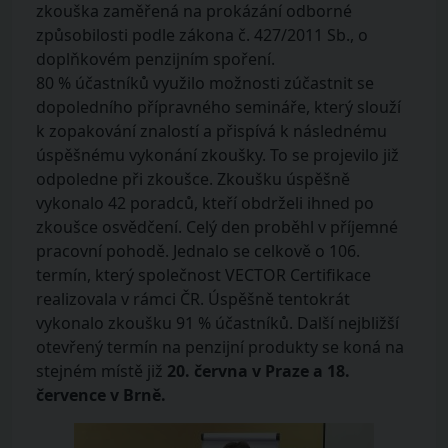
zkouška zaměřená na prokázání odborné
způsobilosti podle zákona č. 427/2011 Sb., o
doplňkovém penzijním spoření.
80 % účastníků využilo možnosti zúčastnit se
dopoledního přípravného semináře, který slouží
k zopakování znalostí a přispívá k následnému
úspěšnému vykonání zkoušky. To se projevilo již
odpoledne při zkoušce. Zkoušku úspěšně
vykonalo 42 poradců, kteří obdrželi ihned po
zkoušce osvědčení. Celý den proběhl v příjemné
pracovní pohodě. Jednalo se celkově o 106.
termín, který společnost VECTOR Certifikace
realizovala v rámci ČR. Úspěšně tentokrát
vykonalo zkoušku 91 % účastníků. Další nejbližší
otevřený termín na penzijní produkty se koná na
stejném místě již
20. června v Praze a 18.
července v Brně.