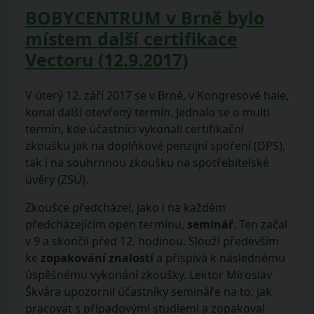
BOBYCENTRUM v Brně bylo
místem další certifikace
Vectoru (12.9.2017)
V úterý 12. září 2017 se v Brně, v Kongresové hale,
konal další otevřený termín. Jednalo se o multi
termín, kde účastníci vykonali certifikační
zkoušku jak na doplňkové penzijní spoření (DPS),
tak i na souhrnnou zkoušku na spotřebitelské
úvěry (ZSÚ).
Zkoušce předcházel, jako i na každém
předcházejícím open termínu,
seminář
. Ten začal
v 9 a skončil před 12. hodinou. Slouží především
ke
zopakování znalostí
a přispívá k následnému
úspěšnému vykonání zkoušky. Lektor Miroslav
Škvára upozornil účastníky semináře na to, jak
pracovat s případovými studiemi a zopakoval