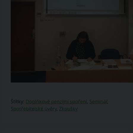
Štítky:
Doplňkové penzijní spoření
,
Seminář
,
Spotřebitelské úvěry
,
Zkoušky