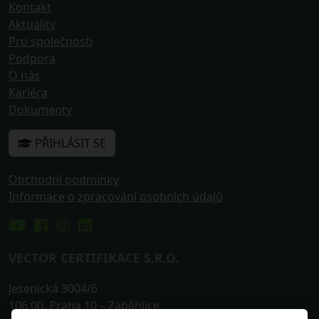
Kontakt
Aktuality
Pro společnosti
Podpora
O nás
Kariéra
Dokumenty
PŘIHLÁSIT SE
Obchodní podmínky
Informace o zpracování osobních údajů
VECTOR CERTIFIKACE S.R.O.
Jesenická 3004/6
106 00
,
Praha 10
– Záběhlice