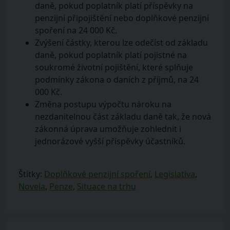
daně, pokud poplatník platí příspěvky na
penzijní připojištění nebo doplňkové penzijní
spoření na 24 000 Kč.
Zvýšení částky, kterou lze odečíst od základu
daně, pokud poplatník platí pojistné na
soukromé životní pojištění, které splňuje
podmínky zákona o daních z příjmů, na 24
000 Kč.
Změna postupu výpočtu nároku na
nezdanitelnou část základu daně tak, že nová
zákonná úprava umožňuje zohlednit i
jednorázové vyšší příspěvky účastníků.
Štítky:
Doplňkové penzijní spoření
,
Legislativa
,
Novela
,
Penze
,
Situace na trhu