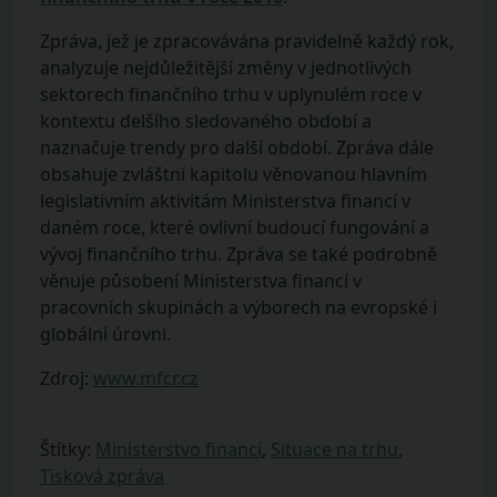
Zpráva, jež je zpracovávána pravidelně každý rok,
analyzuje nejdůležitější změny v jednotlivých
sektorech finančního trhu v uplynulém roce v
kontextu delšího sledovaného období a
naznačuje trendy pro další období. Zpráva dále
obsahuje zvláštní kapitolu věnovanou hlavním
legislativním aktivitám Ministerstva financí v
daném roce, které ovlivní budoucí fungování a
vývoj finančního trhu. Zpráva se také podrobně
věnuje působení Ministerstva financí v
pracovních skupinách a výborech na evropské i
globální úrovni.
Zdroj:
www.mfcr.cz
Štítky:
Ministerstvo financí
,
Situace na trhu
,
Tisková zpráva