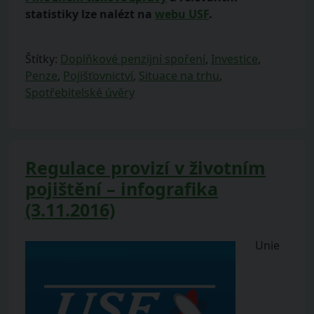
statistiky lze nalézt na
webu USF
.
Štítky:
Doplňkové penzijní spoření
,
Investice
,
Penze
,
Pojišťovnictví
,
Situace na trhu
,
Spotřebitelské úvěry
Regulace provizí v životním
pojištění – infografika
(3.11.2016)
Unie