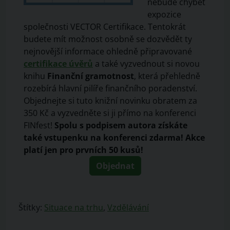
nebude chybět
expozice
společnosti VECTOR Certifikace. Tentokrát
budete mít možnost osobně se dozvědět ty
nejnovější informace ohledně připravované
certifikace úvěrů
a také vyzvednout si novou
knihu
Finanční gramotnost
, která přehledně
rozebírá hlavní pilíře finančního poradenství.
Objednejte si tuto knižní novinku obratem za
350 Kč a vyzvedněte si ji přímo na konferenci
FINfest!
Spolu s podpisem autora získáte
také vstupenku na konferenci zdarma! Akce
platí jen pro prvních 50 kusů!
Objednat
Štítky:
Situace na trhu
,
Vzdělávání