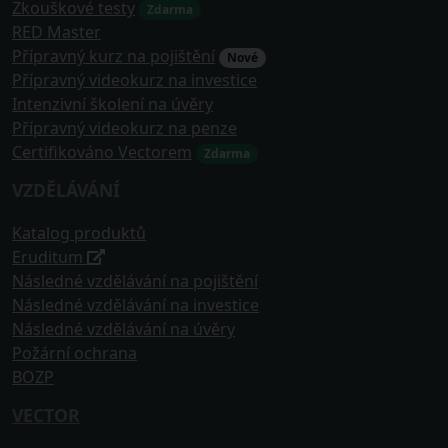
Zkouškové testy
Zdarma
RED Master
Přípravný kurz na pojištění
Nové
Přípravný videokurz na investice
Intenzivní školení na úvěry
Přípravný videokurz na penze
Certifikováno Vectorem
Zdarma
VZDĚLÁVÁNÍ
Katalog produktů
Eruditum
Následné vzdělávání na pojištění
Následné vzdělávání na investice
Následné vzdělávání na úvěry
Požární ochrana
BOZP
VECTOR