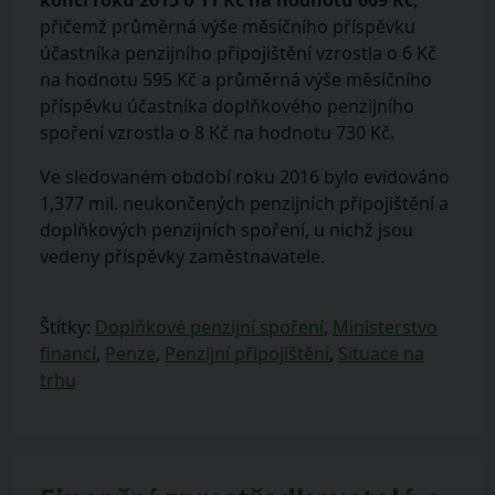
konci roku 2015 o 11 Kč na hodnotu 609 Kč
,
přičemž průměrná výše měsíčního příspěvku
účastníka penzijního připojištění vzrostla o 6 Kč
na hodnotu 595 Kč a průměrná výše měsíčního
příspěvku účastníka doplňkového penzijního
spoření vzrostla o 8 Kč na hodnotu 730 Kč.
Ve sledovaném období roku 2016 bylo evidováno
1,377 mil. neukončených penzijních připojištění a
doplňkových penzijních spoření, u nichž jsou
vedeny příspěvky zaměstnavatele.
Štítky:
Doplňkové penzijní spoření
,
Ministerstvo
financí
,
Penze
,
Penzijní připojištění
,
Situace na
trhu