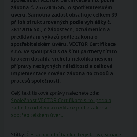
společnosti VECTOR Certifikace s.r.o. podle
zákona č. 257/2016 Sb., o spotřebitelském
úvěru. Samotná žádost obsahuje celkem 39
příloh strukturovaných podle vyhlášky č.
381/2016 Sb., o žádostech, oznámeních a
předkládání výkazů podle zákona o
spotřebitelském úvěru. VECTOR Certifikace
s.r.o. ve spolupráci s dalšími partnery tímto
krokem dosáhla vrcholu několikaměsíční
přípravy nezbytných náležitostí a celkové
implementace nového zákona do chodů a
procesů společnosti.
Celý text tiskové zprávy naleznete zde:
Společnost VECTOR Certifikace s.r.o. podala
žádost o udělení akreditace podle zákona o
spotřebitelském úvěru
Štítky:
Česká národní banka
,
Legislativa
,
Situace