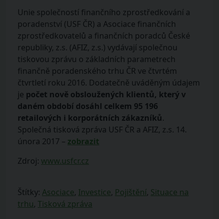
Unie společností finančního zprostředkování a
poradenství (USF ČR) a Asociace finančních
zprostředkovatelů a finančních poradců České
republiky, z.s. (AFIZ, z.s.) vydávají společnou
tiskovou zprávu o základních parametrech
finančně poradenského trhu ČR ve čtvrtém
čtvrtletí roku 2016. Dodatečně uváděným údajem
je
počet nově obsloužených klientů, který v
daném období dosáhl celkem 95 196
retailových i korporátních zákazníků
.
Společná tisková zpráva USF ČR a AFIZ, z.s. 14.
února 2017 –
zobrazit
Zdroj:
www.usfcr.cz
Štítky:
Asociace
,
Investice
,
Pojištění
,
Situace na
trhu
,
Tisková zpráva