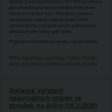
vydává Česká národní banka. VECTOR Certifikace
jako akreditovaná osoba nemůže měnit znění
otázek ani složení testu. Aktualizaci souboru
zkouškových otázek zajišťuje právě Česká
národní banka. V případě dalších plánovaných
aktualizací vám dáme opět vědět.
Přejeme hodně štěstí při studiu i na zkouškách.
Štítky:
Aktualizace
,
certifikace
,
Otázky
,
Pojištění
,
zákon o distribuci pojištění a zajištění
,
Zkoušky
Dočasné vyřazení
neaktuálních otázek ze
zkoušek na úvěry (26.3.2025)