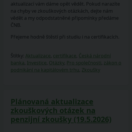
aktualizací vám dáme opět vědět. Pokud narazíte
na chyby ve zkouškových otázkách, dejte nám
vědět a my odpodstatněné připomínky předáme
ČNB.
Přejeme hodně štěstí při studiu i na certifikacích.
Štítky:
Aktualizace
,
certifikace
,
Česká národní
banka
,
Investice
,
Otázky
,
Pro společnosti
,
zákon o
podnikání na kapitálovém trhu
,
Zkoušky
Plánovaná aktualizace
zkouškových otázek na
penzijní zkoušky (19.5.2026)