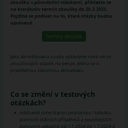
zkoušku s původními otázkami, přihlaste se
na kterýkoliv termín zkoušky do 20.3.2025.
Pojďme se podívat na to, které otázky budou
upravené.
Termíny zkoušek
Jako akreditovaná osoba vydáváme nové verze
zkouškových otázek na penze. Jedná se o
pravidelnou zákonnou aktualizaci.
Co se změní v testových
otázkách?
odstranili jsme starou poznámku i tabulku
platnosti státních příspěvků a souvisejících
daňových odpočtů od 1.1.2024 do 1.7.2024 a