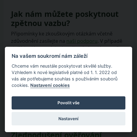
Jak nám můžete poskytnout
zpětnou vazbu?
Připomínky ke zkouškovým otázkám včetně
zdůvodnění zasílejte na
naši podporu
. V případě
dalších plánovaných aktualizací vám dáme opět
vědět předem.
Na vašem soukromí nám záleží
Chceme vám neustále poskytovat skvělé služby.
Přejeme hodně štěstí u zkoušek.
Vzhledem k nové legislativě platné od 1. 1. 2022 od
vás ale potřebujeme souhlas s používáním souborů
cookies.
Nastavení cookies
Štítky:
Aktualizace
,
certifikace
,
Doplňkové penzijní
spoření
,
Otázky
,
Penze
,
Penzijní připojištění
,
Zkoušky
Povolit vše
Nastavení
Zjednodušení ověřování