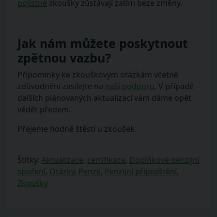
pojistné
zkoušky zůstávají zatím beze změny.
Jak nám můžete poskytnout
zpětnou vazbu?
Připomínky ke zkouškovým otázkám včetně
zdůvodnění zasílejte na
naši podporu
. V případě
dalších plánovaných aktualizací vám dáme opět
vědět předem.
Přejeme hodně štěstí u zkoušek.
Štítky:
Aktualizace
,
certifikace
,
Doplňkové penzijní
spoření
,
Otázky
,
Penze
,
Penzijní připojištění
,
Zkoušky