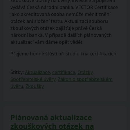
Zkouškové otázky na úvěry, investice a pojištění
vydává Česká národní banka. VECTOR Certifikace
jako akreditovaná osoba nemůže měnit znění
otázek ani složení testu. Aktualizaci souboru
zkouškových otázek zajišťuje právě Česká
národní banka. V případě dalších plánovaných
aktualizací vám dáme opět vědět.
Přejeme hodně štěstí při studiu i na certifikacích.
Štítky:
Aktualizace
,
certifikace
,
Otázky
,
Spotřebitelské úvěry
,
Zákon o spotřebitelském
úvěru
,
Zkoušky
Plánovaná aktualizace
zkouškových otázek na