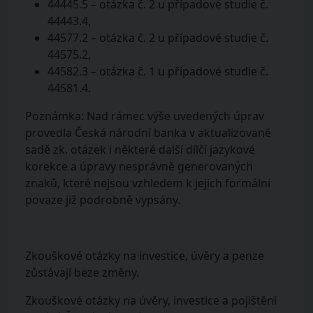
44445.5 – otázka č. 2 u případové studie č.
44443.4,
44577.2 – otázka č. 2 u případové studie č.
44575.2,
44582.3 – otázka č. 1 u případové studie č.
44581.4.
Poznámka: Nad rámec výše uvedených úprav
provedla Česká národní banka v aktualizované
sadě zk. otázek i některé další dílčí jazykové
korekce a úpravy nesprávně generovaných
znaků, které nejsou vzhledem k jejich formální
povaze již podrobně vypsány.
Zkouškové otázky na investice, úvěry a penze
zůstávají beze změny.
Zkouškové otázky na úvěry, investice a pojištění