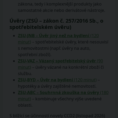
zákona, tedy i komplexnější produkty jako
samostatné akcie nebo derivátové nástroje.
Úvěry (ZSÚ – zákon č. 257/2016 Sb., o
spotřebitelském úvěru)
ZSU-JNB – Úvěr jiný než na bydlení
(120
minut)
– spotřebitelské úvěry, které nesouvisí
s nemovitostmi (např. úvěry na auto,
spotřební zboží).
ZSU-VAZ – Vázaný spotřebitelský úvěr
(90
minut)
– úvěry vázané na konkrétní zboží či
službu.
ZSU-BYD – Úvěr na bydlení
(120 minut)
–
hypotéky a úvěry zajištěné nemovitostí.
ZSU-ABC – Souhrnná zkouška na úvěry
(180
minut)
– kombinuje všechny výše uvedené
oblasti.
S blížící se účinností novely CCD2 (listopad 2026)