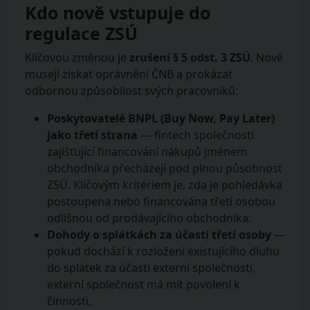
Kdo nově vstupuje do
regulace ZSÚ
Klíčovou změnou je
zrušení § 5 odst. 3 ZSÚ
. Nově
musejí získat oprávnění ČNB a prokázat
odbornou způsobilost svých pracovníků:
Poskytovatelé BNPL (Buy Now, Pay Later)
jako třetí strana
— fintech společnosti
zajišťující financování nákupů jménem
obchodníka přecházejí pod plnou působnost
ZSÚ. Klíčovým kritériem je, zda je pohledávka
postoupena nebo financována třetí osobou
odlišnou od prodávajícího obchodníka.
Dohody o splátkách za účasti třetí osoby
—
pokud dochází k rozložení existujícího dluhu
do splátek za účasti externí společnosti,
externí společnost má mít povolení k
činnosti.