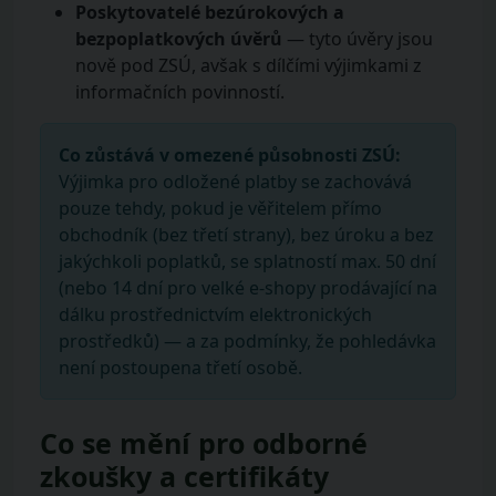
Poskytovatelé bezúrokových a
bezpoplatkových úvěrů
— tyto úvěry jsou
nově pod ZSÚ, avšak s dílčími výjimkami z
informačních povinností.
Co zůstává v omezené působnosti ZSÚ:
Výjimka pro odložené platby se zachovává
pouze tehdy, pokud je věřitelem přímo
obchodník (bez třetí strany), bez úroku a bez
jakýchkoli poplatků, se splatností max. 50 dní
(nebo 14 dní pro velké e-shopy prodávající na
dálku prostřednictvím elektronických
prostředků) — a za podmínky, že pohledávka
není postoupena třetí osobě.
Co se mění pro odborné
zkoušky a certifikáty