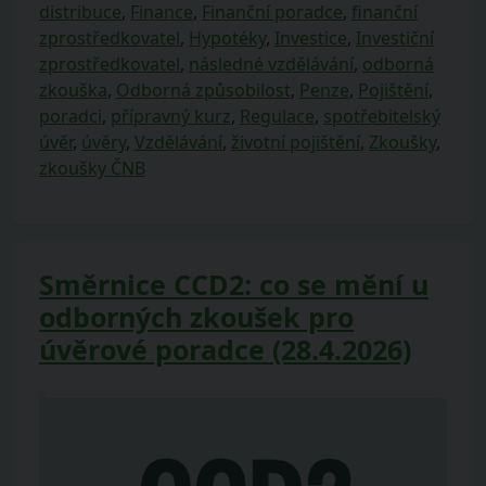
distribuce
,
Finance
,
Finanční poradce
,
finanční
zprostředkovatel
,
Hypotéky
,
Investice
,
Investiční
zprostředkovatel
,
následné vzdělávání
,
odborná
zkouška
,
Odborná způsobilost
,
Penze
,
Pojištění
,
poradci
,
přípravný kurz
,
Regulace
,
spotřebitelský
úvěr
,
úvěry
,
Vzdělávání
,
životní pojištění
,
Zkoušky
,
zkoušky ČNB
Směrnice CCD2: co se mění u
odborných zkoušek pro
úvěrové poradce (28.4.2026)