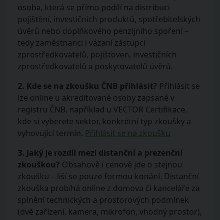
osoba, která se přímo podílí na distribuci
pojištění, investičních produktů, spotřebitelských
úvěrů nebo doplňkového penzijního spoření –
tedy zaměstnanci i vázaní zástupci
zprostředkovatelů, pojišťoven, investičních
zprostředkovatelů a poskytovatelů úvěrů.
2. Kde se na zkoušku ČNB přihlásit?
Přihlásit se
lze online u akreditované osoby zapsané v
registru ČNB, například u VECTOR Certifikace,
kde si vyberete sektor, konkrétní typ zkoušky a
vyhovující termín.
Přihlásit se na zkoušku
3. Jaký je rozdíl mezi distanční a prezenční
zkouškou?
Obsahově i cenově jde o stejnou
zkoušku – liší se pouze formou konání. Distanční
zkouška probíhá online z domova či kanceláře za
splnění technických a prostorových podmínek
(dvě zařízení, kamera, mikrofon, vhodný prostor),