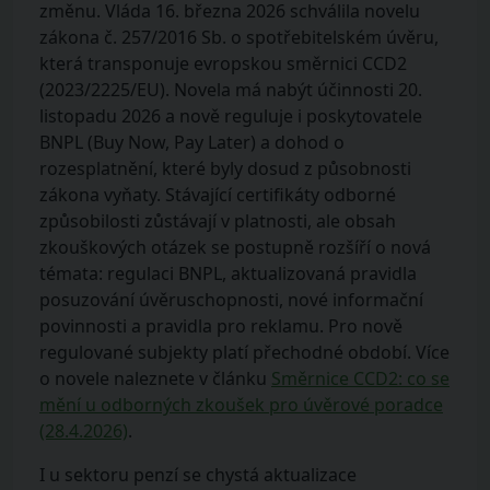
změnu. Vláda 16. března 2026 schválila novelu
zákona č. 257/2016 Sb. o spotřebitelském úvěru,
která transponuje evropskou směrnici CCD2
(2023/2225/EU). Novela má nabýt účinnosti 20.
listopadu 2026 a nově reguluje i poskytovatele
BNPL (Buy Now, Pay Later) a dohod o
rozesplatnění, které byly dosud z působnosti
zákona vyňaty. Stávající certifikáty odborné
způsobilosti zůstávají v platnosti, ale obsah
zkouškových otázek se postupně rozšíří o nová
témata: regulaci BNPL, aktualizovaná pravidla
posuzování úvěruschopnosti, nové informační
povinnosti a pravidla pro reklamu. Pro nově
regulované subjekty platí přechodné období. Více
o novele naleznete v článku
Směrnice CCD2: co se
mění u odborných zkoušek pro úvěrové poradce
(28.4.2026)
.
I u sektoru penzí se chystá aktualizace