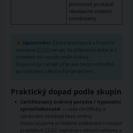
povinnosti prokázat
všeobecné znalosti
osvobozeny
Upozornění:
Česká leasingová a finanční
asociace (
ČLFA
) varuje, že přípravná doba je s
ohledem na rozsah změn krátká.
Doporučuje zahájit přípravu bezprostředně
po schválení zákona Parlamentem.
Praktický dopad podle skupin
Certifikovaný úvěrový poradce / hypoteční
zprostředkovatel
— vaše certifikáty a
oprávnění zůstávají beze změny.
Doporučujeme průběžné vzdělávání v nových
pravidlech CCD2, zejména v oblasti reklamy a