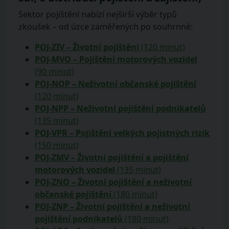
Sektor pojištění nabízí nejširší výběr typů
zkoušek – od úzce zaměřených po souhrnné:
POJ-ZIV – Životní pojištění
(120 minut)
POJ-MVO – Pojištění motorových vozidel
(90 minut)
POJ-NOP – Neživotní občanské pojištění
(120 minut)
POJ-NPP – Neživotní pojištění podnikatelů
(135 minut)
POJ-VPR – Pojištění velkých pojistných rizik
(150 minut)
POJ-ZMV – Životní pojištění a pojištění
motorových vozidel
(135 minut)
POJ-ZNO – Životní pojištění a neživotní
občanské pojištění
(180 minut)
POJ-ZNP – Životní pojištění a neživotní
pojištění podnikatelů
(180 minut)