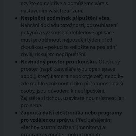
ozvěte co nejdříve a pomůžeme vám s
nastavením vašich zařízení.
Nesplnění podmínek připuštění včas.
Nahrání dokladu totožnosti, odsouhlasení
pokynů a vyzkoušení dohledové aplikace
musí proběhnout nejpozději týden před
zkouškou – pokud to odložíte na poslední
chvíli, riskujete nepřipuštění.
Nevhodný prostor pro zkoušku.
Otevřený
prostor (např. kanceláře typu open space
apod.), který kamera nepokryje celý, nebo by
zde mohlo vzniknout riziko přítomnosti další
osoby, jsou důvodem k nepřipuštění.
Zajistěte si tichou, uzavíratelnou místnost jen
pro sebe.
Zapnutá další elektronika nebo programy
pro vzdálenou správu.
Před zahájením
všechny ostatní zařízení (monitory) a
programy vypněte – pokud nemáte