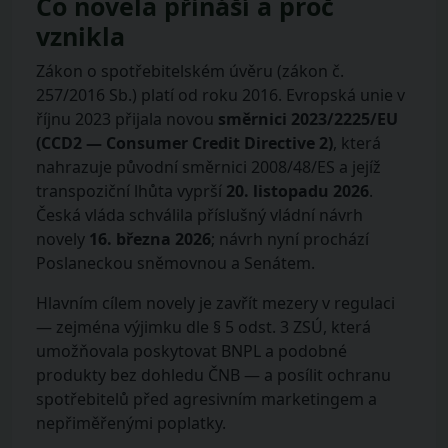
Co novela přináší a proč
vznikla
Zákon o spotřebitelském úvěru (zákon č.
257/2016 Sb.) platí od roku 2016. Evropská unie v
říjnu 2023 přijala novou
směrnici 2023/2225/EU
(CCD2 — Consumer Credit Directive 2)
, která
nahrazuje původní směrnici 2008/48/ES a jejíž
transpoziční lhůta vyprší
20. listopadu 2026
.
Česká vláda schválila příslušný vládní návrh
novely
16. března 2026
; návrh nyní prochází
Poslaneckou sněmovnou a Senátem.
Hlavním cílem novely je zavřít mezery v regulaci
— zejména výjimku dle § 5 odst. 3 ZSÚ, která
umožňovala poskytovat BNPL a podobné
produkty bez dohledu ČNB — a posílit ochranu
spotřebitelů před agresivním marketingem a
nepřiměřenými poplatky.