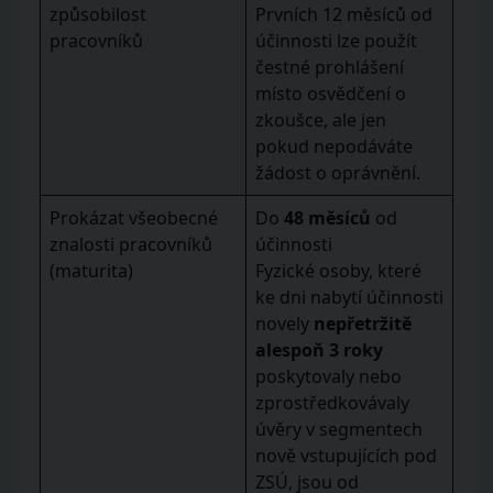
způsobilost
Prvních 12 měsíců od
pracovníků
účinnosti lze použít
čestné prohlášení
místo osvědčení o
zkoušce, ale jen
pokud nepodáváte
žádost o oprávnění.
Prokázat všeobecné
Do
48 měsíců
od
znalosti pracovníků
účinnosti
(maturita)
Fyzické osoby, které
ke dni nabytí účinnosti
novely
nepřetržitě
alespoň 3 roky
poskytovaly nebo
zprostředkovávaly
úvěry v segmentech
nově vstupujících pod
ZSÚ, jsou od