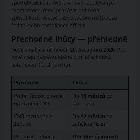
spotřebitelského úvěru v nově regulovaných
segmentech, musí prokázat odbornou
způsobilost. Nestačí, aby zkoušku měl pouze
ředitel nebo compliance officer.
Přechodné lhůty — přehledně
Novela nabývá účinnosti
20. listopadu 2026
. Pro
nově regulované subjekty platí přechodná
ustanovení (Čl. II návrhu):
Povinnost
Lhůta
Podat žádost o nové
Do
16 měsíců
od
oprávnění ČNB
účinnosti
ČNB rozhodne o
Do
12 měsíců
od
žádosti
zahájení řízení
Prokázat odbornou
Ode dne účinnosti