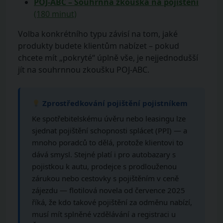
POJ-ABC – Souhrnná zkouška na pojištění
(180 minut)
Volba konkrétního typu závisí na tom, jaké
produkty budete klientům nabízet – pokud
chcete mít „pokryté“ úplně vše, je nejjednodušší
jít na souhrnnou zkoušku POJ-ABC.
Zprostředkování pojištění pojistníkem
Ke spotřebitelskému úvěru nebo leasingu lze
sjednat pojištění schopnosti splácet (PPI) — a
mnoho poradců to dělá, protože klientovi to
dává smysl. Stejné platí i pro autobazary s
pojistkou k autu, prodejce s prodlouženou
zárukou nebo cestovky s pojištěním v ceně
zájezdu — flotilová novela od července 2025
říká, že kdo takové pojištění za odměnu nabízí,
musí mít splněné vzdělávání a registraci u