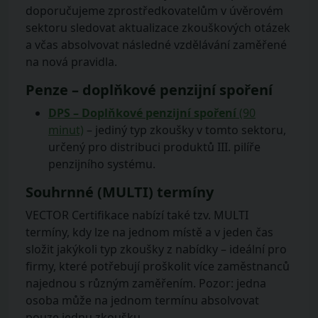
doporučujeme zprostředkovatelům v úvěrovém
sektoru sledovat aktualizace zkouškových otázek
a včas absolvovat následné vzdělávání zaměřené
na nová pravidla.
Penze – doplňkové penzijní spoření
DPS – Doplňkové penzijní spoření
(90
minut)
– jediný typ zkoušky v tomto sektoru,
určený pro distribuci produktů III. pilíře
penzijního systému.
Souhrnné (MULTI) termíny
VECTOR Certifikace nabízí také tzv. MULTI
termíny, kdy lze na jednom místě a v jeden čas
složit jakýkoli typ zkoušky z nabídky – ideální pro
firmy, které potřebují proškolit více zaměstnanců
najednou s různým zaměřením. Pozor: jedna
osoba může na jednom termínu absolvovat
pouze jednu zkoušku.