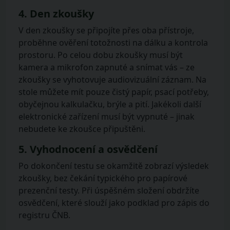
4. Den zkoušky
V den zkoušky se připojíte přes oba přístroje,
proběhne ověření totožnosti na dálku a kontrola
prostoru. Po celou dobu zkoušky musí být
kamera a mikrofon zapnuté a snímat vás – ze
zkoušky se vyhotovuje audiovizuální záznam. Na
stole můžete mít pouze čistý papír, psací potřeby,
obyčejnou kalkulačku, brýle a pití. Jakékoli další
elektronické zařízení musí být vypnuté – jinak
nebudete ke zkoušce připuštěni.
5. Vyhodnocení a osvědčení
Po dokončení testu se okamžitě zobrazí výsledek
zkoušky, bez čekání typického pro papírové
prezenční testy. Při úspěšném složení obdržíte
osvědčení, které slouží jako podklad pro zápis do
registru ČNB.