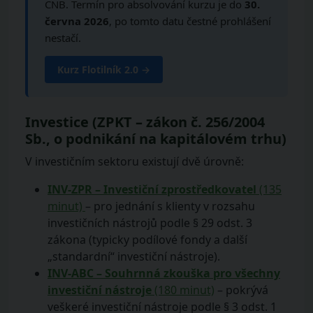
ČNB. Termín pro absolvování kurzu je do
30.
června 2026
, po tomto datu čestné prohlášení
nestačí.
Kurz Flotilník 2.0 →
Investice (ZPKT – zákon č. 256/2004
Sb., o podnikání na kapitálovém trhu)
V investičním sektoru existují dvě úrovně:
INV-ZPR – Investiční zprostředkovatel
(135
minut)
– pro jednání s klienty v rozsahu
investičních nástrojů podle § 29 odst. 3
zákona (typicky podílové fondy a další
„standardní“ investiční nástroje).
INV-ABC – Souhrnná zkouška pro všechny
investiční nástroje
(180 minut)
– pokrývá
veškeré investiční nástroje podle § 3 odst. 1