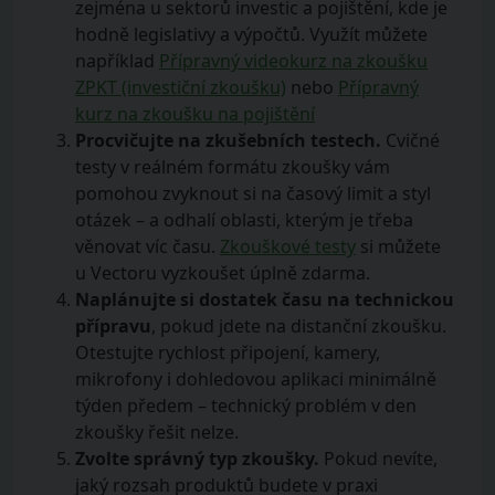
zejména u sektorů investic a pojištění, kde je
hodně legislativy a výpočtů. Využít můžete
například
Přípravný videokurz na zkoušku
ZPKT (investiční zkoušku)
nebo
Přípravný
kurz na zkoušku na pojištění
Procvičujte na zkušebních testech.
Cvičné
testy v reálném formátu zkoušky vám
pomohou zvyknout si na časový limit a styl
otázek – a odhalí oblasti, kterým je třeba
věnovat víc času.
Zkouškové testy
si můžete
u Vectoru vyzkoušet úplně zdarma.
Naplánujte si dostatek času na technickou
přípravu
, pokud jdete na distanční zkoušku.
Otestujte rychlost připojení, kamery,
mikrofony i dohledovou aplikaci minimálně
týden předem – technický problém v den
zkoušky řešit nelze.
Zvolte správný typ zkoušky.
Pokud nevíte,
jaký rozsah produktů budete v praxi