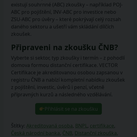
existují souhrnné (ABC) zkoušky – například POJ-
ABC pro pojištění, INV-ABC pro investice nebo
ZSU-ABC pro úvěry – které pokrývají celý rozsah
daného sektoru a ušetří vám skládání dílčích
zkoušek.
Připraveni na zkoušku ČNB?
Vyberte si sektor, typ zkoušky i termín – z pohodlí
domova formou distanční certifikace. VECTOR
Certifikace je akreditovanou osobou zapsanou v
registru ČNB a nabízí kompletní nabídku zkoušek
z pojištění, investic, úvěrů i penzí, včetně
přípravných kurzů a následného vzdělávání.
Přihlásit se na zkoušku
Štítky:
Akreditovaná osoba
,
BNPL
,
certifikace
,
Česká národní banka
,
ČNB
,
Distanční zkouška
,