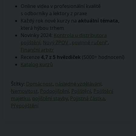
Online videa v profesionální kvalitě
s odborníky a lektory z praxe
Každý rok nové kurzy na
aktuální témata,
která hýbou trhem
Novinky 2024:
Kontrola u distributora
pojištění
,
Nový ZPOV „povinné ručení“
,
Finanční arbitr
Recenze
4,7 z 5 hvězdiček
(5000+ hodnocení)
Katalog kurzů
Štítky:
Domácnost
,
následné vzdělávání
,
Nemovitost
,
Podpojištění
,
Pojištění
,
Pojištění
majetku
,
pojištění stavby
,
Pojistná částka
,
Přepojištění