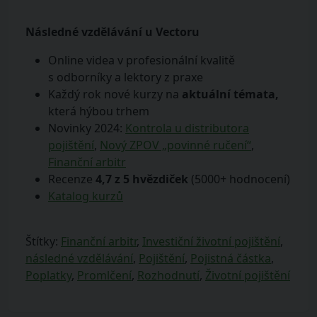
Následné vzdělávání u Vectoru
Online videa v profesionální kvalitě
s odborníky a lektory z praxe
Každý rok nové kurzy na
aktuální témata,
která hýbou trhem
Novinky 2024:
Kontrola u distributora
pojištění
,
Nový ZPOV „povinné ručení“
,
Finanční arbitr
Recenze
4,7 z 5 hvězdiček
(5000+ hodnocení)
Katalog kurzů
Štítky:
Finanční arbitr
,
Investiční životní pojištění
,
následné vzdělávání
,
Pojištění
,
Pojistná částka
,
Poplatky
,
Promlčení
,
Rozhodnutí
,
Životní pojištění