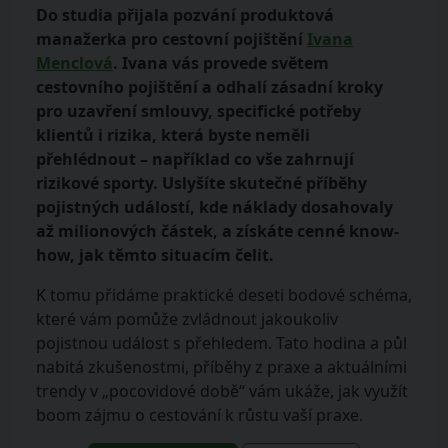
Do studia přijala pozvání produktová
manažerka pro cestovní pojištění
Ivana
Menclová
. Ivana vás provede světem
cestovního pojištění a odhalí zásadní kroky
pro uzavření smlouvy, specifické potřeby
klientů i rizika, která byste neměli
přehlédnout – například co vše zahrnují
rizikové sporty. Uslyšíte skutečné příběhy
pojistných událostí, kde náklady dosahovaly
až milionových částek, a získáte cenné know-
how, jak těmto situacím čelit.
K tomu přidáme praktické deseti bodové schéma,
které vám pomůže zvládnout jakoukoliv
pojistnou událost s přehledem. Tato hodina a půl
nabitá zkušenostmi, příběhy z praxe a aktuálními
trendy v „pocovidové době“ vám ukáže, jak využít
boom zájmu o cestování k růstu vaší praxe.