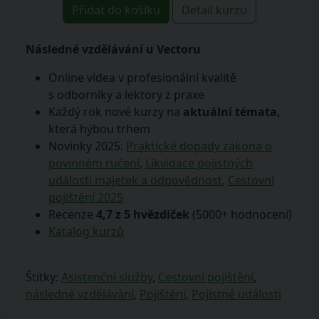
Přidat do košíku
Detail kurzu
Následné vzdělávání u Vectoru
Online videa v profesionální kvalitě
s odborníky a lektory z praxe
Každý rok nové kurzy na
aktuální témata,
která hýbou trhem
Novinky 2025:
Praktické dopady zákona o
povinném ručení
,
Likvidace pojistných
událostí majetek a odpovědnost
,
Cestovní
pojištění 2025
Recenze
4,7 z 5 hvězdiček
(5000+ hodnocení)
Katalog kurzů
Štítky:
Asistenční služby
,
Cestovní pojištění
,
následné vzdělávání
,
Pojištění
,
Pojistné události