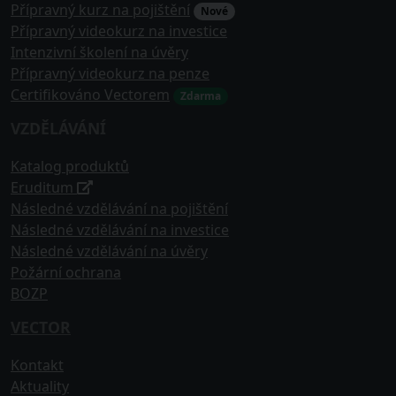
Přípravný kurz na pojištění
Nové
Přípravný videokurz na investice
Intenzivní školení na úvěry
Přípravný videokurz na penze
Certifikováno Vectorem
Zdarma
VZDĚLÁVÁNÍ
Katalog produktů
Eruditum
Následné vzdělávání na pojištění
Následné vzdělávání na investice
Následné vzdělávání na úvěry
Požární ochrana
BOZP
VECTOR
Kontakt
Aktuality