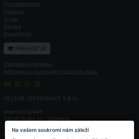
Pro společnosti
Podpora
O nás
Kariéra
Dokumenty
PŘIHLÁSIT SE
Obchodní podmínky
Informace o zpracování osobních údajů
VECTOR CERTIFIKACE S.R.O.
Jesenická 3004/6
106 00
,
Praha 10
– Záběhlice
IČO: 242 25 576
Na vašem soukromí nám záleží
DIČ: CZ24225576