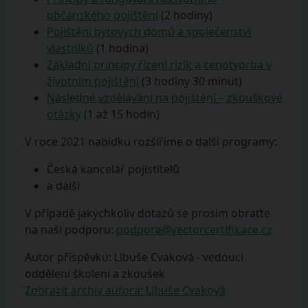
občanského pojištění
(2 hodiny)
Pojištění bytových domů a společenství
vlastníků
(1 hodina)
Základní principy řízení rizik a cenotvorba v
životním pojištění
(3 hodiny 30 minut)
Následné vzdělávání na pojištění – zkouškové
otázky
(1 až 15 hodin)
V roce 2021 nabídku rozšíříme o další programy:
Česká kancelář pojistitelů
a další
V případě jakýchkoliv dotazů se prosím obraťte
na naši podporu:
podpora@vectorcertifikace.cz
Autor příspěvku: Libuše Cvaková - vedoucí
oddělení školení a zkoušek
Zobrazit archiv autora: Libuše Cvaková