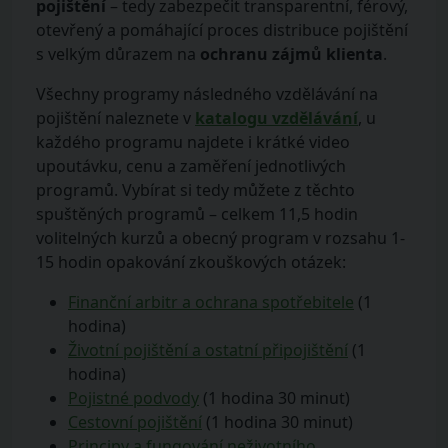
pojištění
– tedy zabezpečit transparentní, férový,
otevřený a pomáhající proces distribuce pojištění
s velkým důrazem na
ochranu zájmů klienta
.
Všechny programy následného vzdělávání na
pojištění naleznete v
katalogu vzdělávání
, u
každého programu najdete i krátké video
upoutávku, cenu a zaměření jednotlivých
programů. Vybírat si tedy můžete z těchto
spuštěných programů – celkem 11,5 hodin
volitelných kurzů a obecný program v rozsahu 1-
15 hodin opakování zkouškových otázek:
Finanční arbitr a ochrana spotřebitele
(1
hodina)
Životní pojištění a ostatní připojištění
(1
hodina)
Pojistné podvody
(1 hodina 30 minut)
Cestovní pojištění
(1 hodina 30 minut)
Principy a fungování neživotního