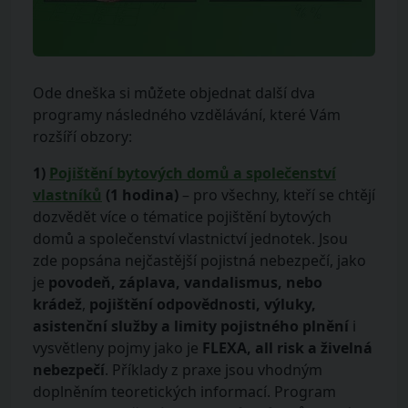
Ode dneška si můžete objednat další dva
programy následného vzdělávání, které Vám
rozšíří obzory:
1)
Pojištění bytových domů a společenství
vlastníků
(1 hodina)
– pro všechny, kteří se chtějí
dozvědět více o tématice pojištění bytových
domů a společenství vlastnictví jednotek. Jsou
zde popsána nejčastější pojistná nebezpečí, jako
je
povodeň, záplava, vandalismus, nebo
krádež
,
pojištění odpovědnosti, výluky,
asistenční služby a limity pojistného plnění
i
vysvětleny pojmy jako je
FLEXA, all risk a živelná
nebezpečí
. Příklady z praxe jsou vhodným
doplněním teoretických informací. Program