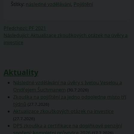
Štítky:
následné vzdělávání
,
Pojištění
Navigace
Předchozí
Předchozí
:
PF 2021
příspěvek:
Následující
Následující
:
Aktualizace zkouškových otázek na úvěry a
pro
příspěvek:
investice
příspěvek
Aktuality
Následné vzdělávání na úvěry s Ivetou Veselou a
Ondřejem Šuchmanem
(30.7.2026)
Zkouška na pojištění za jedno odpoledne místo tří
týdnů
(27.7.2026)
Aktualizace zkouškových otázek na investice
(27.7.2026)
DPS zkouška a certifikace na doplňkové penzijní
spoření: kompletní průvodce 2026
(17.7.2026)