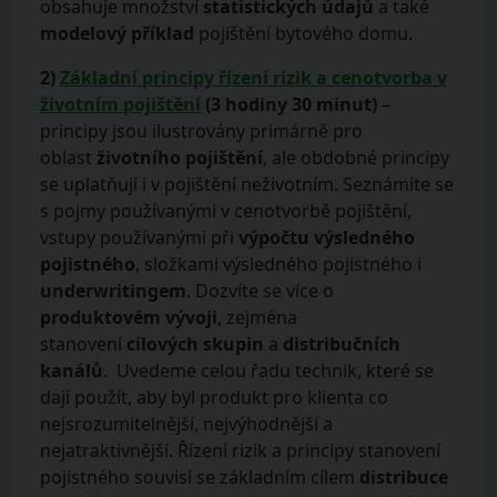
obsahuje množství
statistických údajů
a také
modelový příklad
pojištění bytového domu.
2)
Základní principy řízení rizik a cenotvorba v
životním pojištění
(3 hodiny 30 minut)
–
principy jsou ilustrovány primárně pro
oblast
životního pojištění
, ale obdobné principy
se uplatňují i v pojištění neživotním. Seznámíte se
s pojmy používanými v cenotvorbě pojištění,
vstupy používanými při
výpočtu výsledného
pojistného
, složkami výsledného pojistného i
underwritingem
. Dozvíte se více o
produktovém vývoji
, zejména
stanovení
cílových skupin
a
distribučních
kanálů
. Uvedeme celou řadu technik, které se
dají použít, aby byl produkt pro klienta co
nejsrozumitelnější, nejvýhodnější a
nejatraktivnější. Řízení rizik a principy stanovení
pojistného souvisí se základním cílem
distribuce