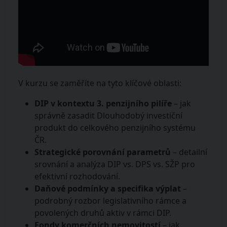
V kurzu se zaměříte na tyto klíčové oblasti:
DIP v kontextu 3. penzijního pilíře
– jak
správně zasadit Dlouhodobý investiční
produkt do celkového penzijního systému
ČR.
Strategické porovnání parametrů
– detailní
srovnání a analýza DIP vs. DPS vs. SŽP pro
efektivní rozhodování.
Daňové podmínky a specifika výplat
–
podrobný rozbor legislativního rámce a
povolených druhů aktiv v rámci DIP.
Fondy komerčních nemovitostí
– jak