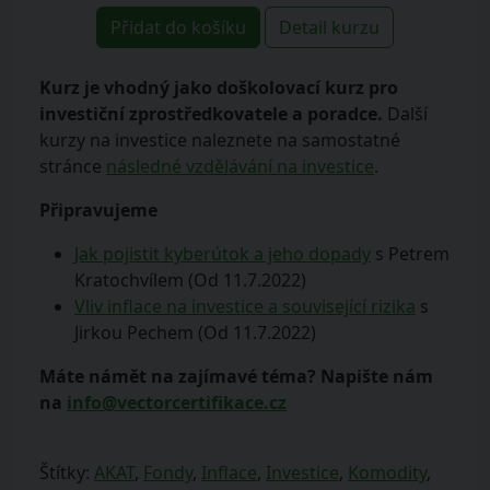
Přidat do košíku
Detail kurzu
Kurz je vhodný jako doškolovací kurz pro
investiční zprostředkovatele a poradce.
Další
kurzy na investice naleznete na samostatné
stránce
následné vzdělávání na investice
.
Připravujeme
Jak pojistit kyberútok a jeho dopady
s Petrem
Kratochvílem (Od 11.7.2022)
Vliv inflace na investice a související rizika
s
Jirkou Pechem (Od 11.7.2022)
Máte námět na zajímavé téma? Napište nám
na
info@vectorcertifikace.cz
Štítky:
AKAT
,
Fondy
,
Inflace
,
Investice
,
Komodity
,