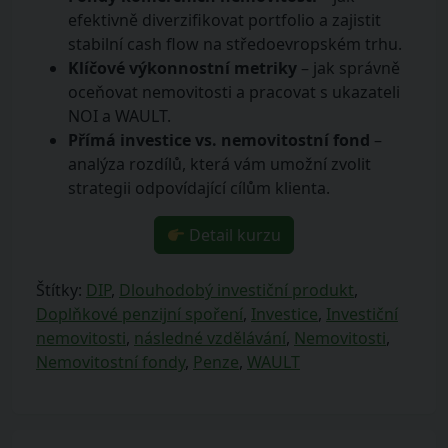
efektivně diverzifikovat portfolio a zajistit
stabilní cash flow na středoevropském trhu.
Klíčové výkonnostní metriky
– jak správně
oceňovat nemovitosti a pracovat s ukazateli
NOI a WAULT.
Přímá investice vs. nemovitostní fond
–
analýza rozdílů, která vám umožní zvolit
strategii odpovídající cílům klienta.
Detail kurzu
Štítky:
DIP
,
Dlouhodobý investiční produkt
,
Doplňkové penzijní spoření
,
Investice
,
Investiční
nemovitosti
,
následné vzdělávání
,
Nemovitosti
,
Nemovitostní fondy
,
Penze
,
WAULT