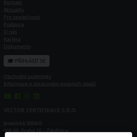
Kontakt
Aktuality
Pro společnosti
Podpora
O nás
Kariéra
Dokumenty
PŘIHLÁSIT SE
Obchodní podmínky
Informace o zpracování osobních údajů
VECTOR CERTIFIKACE S.R.O.
Jesenická 3004/6
106 00
,
Praha 10
– Záběhlice