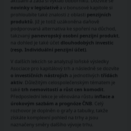
aktuální a žádá si výklad odborníků. Dozvíte se
novinky v legislativě
a v bonusové kapitole si
prohloubíte také znalosti z oblasti
penzijních
produktů
. Již je totiž uzákoněna daňově
podporovaná alternativa ke spoření na důchod,
takzvaný
panevropský osobní penzijní produkt
,
na dohled je také účet
dlouhodobých investic
(resp. Individuální penzijní účet)
.
V dalších lekcích se analyzují loňské výsledky
Asociace pro kapitálový trh a následně se dozvíte
o investičních nástrojích
a jednotlivých
třídách
aktiv
. Důležitým celospolečenským tématem je
také
trh nemovitostí a růst cen komodit
.
Předposlední lekce je věnována růstu
inflace a
úrokovým sazbám a prognóze ČNB
. Celý
rozhovor je doplněn o grafy a tabulky, takže
získáte komplexní pohled na trhy a jsou
naznačeny směry dalšího vývoje trhu.