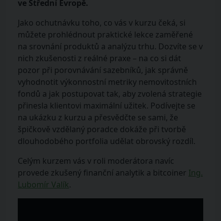
ve Střední Evropě.
Jako ochutnávku toho, co vás v kurzu čeká, si
můžete prohlédnout praktické lekce zaměřené
na srovnání produktů a analýzu trhu. Dozvíte se v
nich zkušenosti z reálné praxe – na co si dát
pozor při porovnávání sazebníků, jak správně
vyhodnotit výkonnostní metriky nemovitostních
fondů a jak postupovat tak, aby zvolená strategie
přinesla klientovi maximální užitek. Podívejte se
na ukázku z kurzu a přesvědčte se sami, že
špičkově vzdělaný poradce dokáže při tvorbě
dlouhodobého portfolia udělat obrovský rozdíl.
Celým kurzem vás v roli moderátora navíc
provede zkušený finanční analytik a bitcoiner
Ing.
Lubomír Valík
.