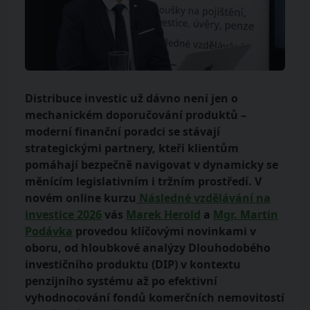
Distribuce investic už dávno není jen o
mechanickém doporučování produktů –
moderní finanční poradci se stávají
strategickými partnery, kteří klientům
pomáhají bezpečně navigovat v dynamicky se
měnícím legislativním i tržním prostředí. V
novém online kurzu
Následné vzdělávání na
investice 2026
vás
Marek Herold
a
Mgr. Martin
Podávka
provedou klíčovými novinkami v
oboru, od hloubkové analýzy Dlouhodobého
investičního produktu (DIP) v kontextu
penzijního systému až po efektivní
vyhodnocování fondů komerčních nemovitostí