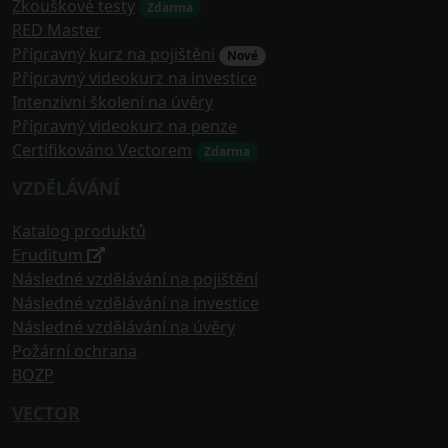
Zkouškové testy
Zdarma
RED Master
Přípravný kurz na pojištění
Nové
Přípravný videokurz na investice
Intenzivní školení na úvěry
Přípravný videokurz na penze
Certifikováno Vectorem
Zdarma
VZDĚLÁVÁNÍ
Katalog produktů
Eruditum
Následné vzdělávání na pojištění
Následné vzdělávání na investice
Následné vzdělávání na úvěry
Požární ochrana
BOZP
VECTOR