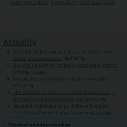
Kurz
,
Nemovitosti
,
Penze
,
PEPP
,
Vzdělávání
,
ZPKT
Aktuality
Následné vzdělávání na úvěry s Ivetou Veselou a
Ondřejem Šuchmanem
(30.7.2026)
Zkouška na pojištění za jedno odpoledne místo tří
týdnů
(27.7.2026)
Aktualizace zkouškových otázek na investice
(27.7.2026)
DPS zkouška a certifikace na doplňkové penzijní
spoření: kompletní průvodce 2026
(17.7.2026)
Následné vzdělávání na pojištění se Zdeňkem
Prchlíkem a Pavlem Kletzenbauerem
(22.6.2026)
Odebírat novinky e-mailem