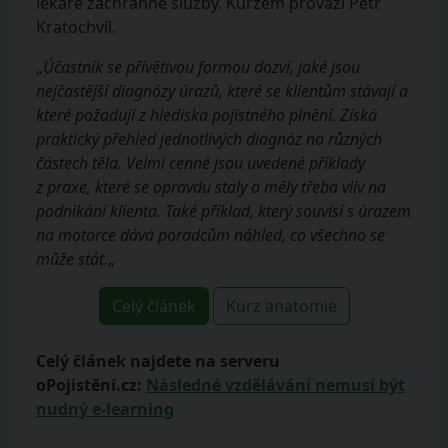
lékaře záchranné služby. Kurzem provází Petr
Kratochvíl.
„
Účastník se přívětivou formou dozví, jaké jsou
nejčastější diagnózy úrazů, které se klientům stávají a
které požadují z hlediska pojistného plnění. Získá
praktický přehled jednotlivých diagnóz na různých
částech těla. Velmi cenné jsou uvedené příklady
z praxe, které se opravdu staly a měly třeba vliv na
podnikání klienta. Také příklad, který souvisí s úrazem
na motorce dává poradcům náhled, co všechno se
může stát.
„
Celý článek
Kurz anatomie
Celý článek najdete na serveru
oPojistění.cz:
Následné vzdělávání nemusí být
nudný e-learning