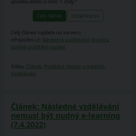
výsadou dálnic a silnic 1. třídy.“
Celý článek
Detail kurzu
Celý článek najdete na serveru
oPojistění.cz:
Následné vzdělávání: Analýza
potřeb pojištění vozidel
Štítky:
Článek
,
Pojištění
,
Vector v médiích
,
Vzdělávání
Článek: Následné vzdělávání
nemusí být nudný e-learning
(7.4.2022)