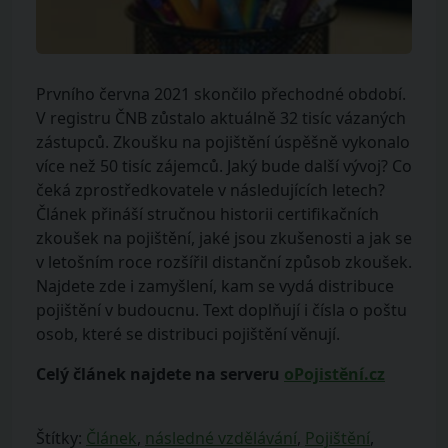
Prvního června 2021 skončilo přechodné období.
V registru ČNB zůstalo aktuálně 32 tisíc vázaných
zástupců. Zkoušku na pojištění úspěšně vykonalo
více než 50 tisíc zájemců. Jaký bude další vývoj? Co
čeká zprostředkovatele v následujících letech?
Článek přináší stručnou historii certifikačních
zkoušek na pojištění, jaké jsou zkušenosti a jak se
v letošním roce rozšířil distanční způsob zkoušek.
Najdete zde i zamyšlení, kam se vydá distribuce
pojištění v budoucnu. Text doplňují i čísla o poštu
osob, které se distribuci pojištění věnují.
Celý článek najdete na serveru
oPojistění.cz
Štítky:
Článek
,
následné vzdělávání
,
Pojištění
,