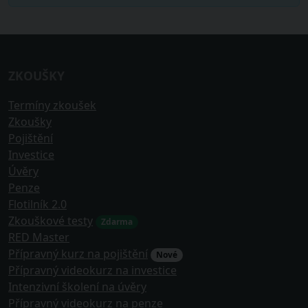
ZKOUŠKY
Termíny zkoušek
Zkoušky
Pojištění
Investice
Úvěry
Penze
Flotilník 2.0
Zkouškové testy
Zdarma
RED Master
Přípravný kurz na pojištění
Nové
Přípravný videokurz na investice
Intenzivní školení na úvěry
Přípravný videokurz na penze