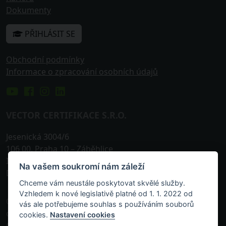
Dokumenty
PŘIHLÁSIT SE
Obchodní podmínky
Informace o zpracování osobních údajů
VECTOR CERTIFIKACE S.R.O.
Jesenická 3004/6
106 00
,
Praha 10
– Záběhlice
IČO: 242 25 576
Na vašem soukromí nám záleží
DIČ: CZ24225576
Chceme vám neustále poskytovat skvělé služby.
Vzhledem k nové legislativě platné od 1. 1. 2022 od
© 2013-
2026, VECTOR Certifikace s.r.o. je akreditovanou
vás ale potřebujeme souhlas s používáním souborů
osobou zapsanou v příslušném rejstříku vedeném
cookies.
Nastavení cookies
Českou národní bankou k pořádání odborných zkoušek