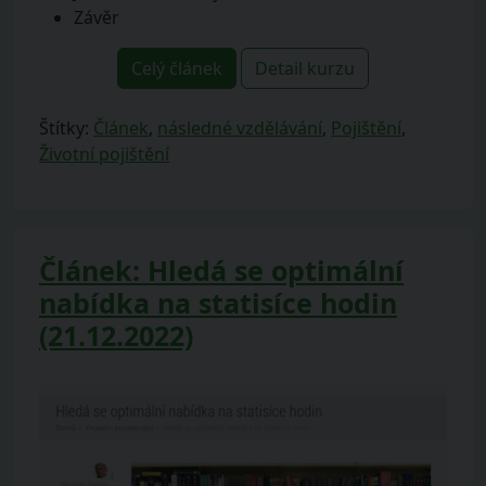
Závěr
Celý článek
Detail kurzu
Štítky:
Článek
,
následné vzdělávání
,
Pojištění
,
Životní pojištění
Článek: Hledá se optimální
nabídka na statisíce hodin
(21.12.2022)