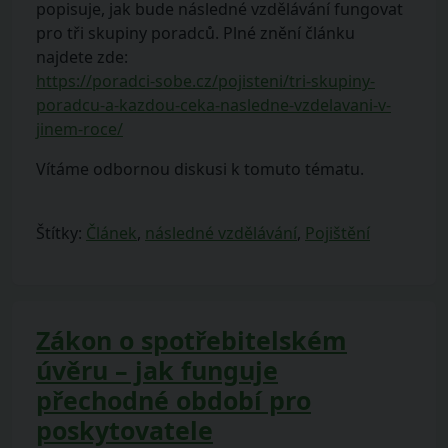
popisuje, jak bude následné vzdělávání fungovat
pro tři skupiny poradců. Plné znění článku
najdete zde:
https://poradci-sobe.cz/pojisteni/tri-skupiny-
poradcu-a-kazdou-ceka-nasledne-vzdelavani-v-
jinem-roce/
Vítáme odbornou diskusi k tomuto tématu.
Štítky:
Článek
,
následné vzdělávání
,
Pojištění
Zákon o spotřebitelském
úvěru – jak funguje
přechodné období pro
poskytovatele