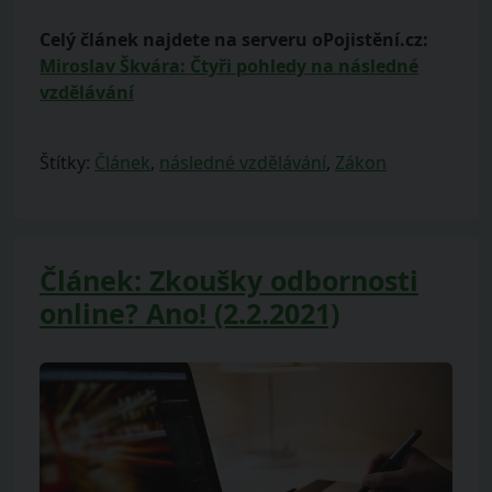
Celý článek najdete na serveru oPojistění.cz:
Miroslav Škvára: Čtyři pohledy na následné
vzdělávání
Štítky:
Článek
,
následné vzdělávání
,
Zákon
Článek: Zkoušky odbornosti
online? Ano! (2.2.2021)