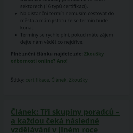
sektorech (16 typů certifikací).
Na distanční termín nemusím cestovat do
města a mám jistotu že se termín bude
konat.
Termíny se rychle plní, pokud máte zájem
dejte nám vědět co nejdříve.
Plné znění článku najdete zde:
Zkoušky
odbornosti online? Ano!
Štítky:
certifikace
,
Článek
,
Zkoušky
Článek: Tři skupiny poradců –
a každou čeká následné
vzdělávání v jiném roce