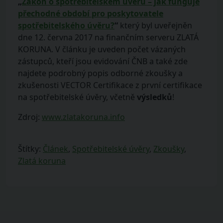
„
Zákon o spotřebitelském úvěru – jak funguje
přechodné období pro poskytovatele
spotřebitelského úvěru?
“
který byl uveřejněn
dne 12. června 2017 na finančním serveru ZLATÁ
KORUNA. V článku je uveden počet vázaných
zástupců, kteří jsou evidování ČNB a také zde
najdete podrobný popis odborné zkoušky a
zkušenosti VECTOR Certifikace z první certifikace
na spotřebitelské úvěry, včetně
výsledků
!
Zdroj:
www.zlatakoruna.info
Štítky:
Článek
,
Spotřebitelské úvěry
,
Zkoušky
,
Zlatá koruna