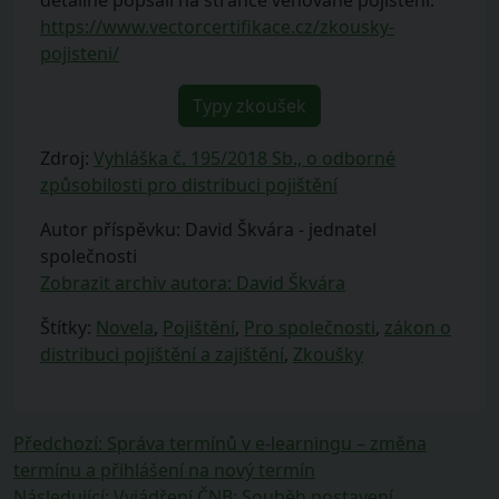
detailně popsali na stránce věnované pojištění:
https://www.vectorcertifikace.cz/zkousky-
pojisteni/
Typy zkoušek
Zdroj:
Vyhláška č. 195/2018 Sb., o odborné
způsobilosti pro distribuci pojištění
Autor příspěvku: David Škvára - jednatel
společnosti
Zobrazit archiv autora: David Škvára
Štítky:
Novela
,
Pojištění
,
Pro společnosti
,
zákon o
distribuci pojištění a zajištění
,
Zkoušky
Navigace
Předchozí
Předchozí
:
Správa termínů v e-learningu – změna
příspěvek:
termínu a přihlášení na nový termín
pro
Následující
Následující
:
Vyjádření ČNB: Souběh postavení