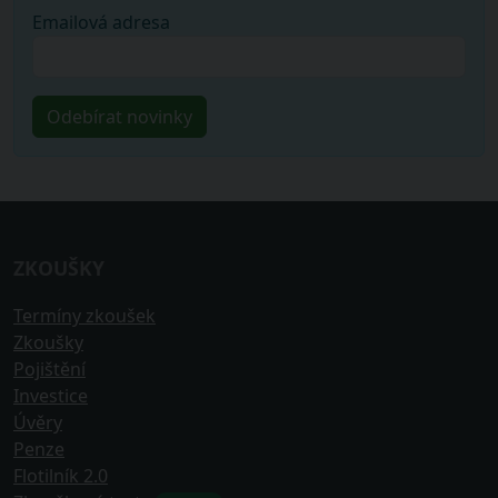
Emailová adresa
ZKOUŠKY
Termíny zkoušek
Zkoušky
Pojištění
Investice
Úvěry
Penze
Flotilník 2.0