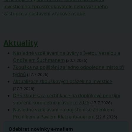
příspěvek
příspěvek:
investičního zprostředkovatele nebo vázaného
zástupce a postavení v takové osobě
Aktuality
Následné vzdělávání na úvěry s Ivetou Veselou a
Ondřejem Šuchmanem
(30.7.2026)
Zkouška na pojištění za jedno odpoledne místo tří
týdnů
(27.7.2026)
Aktualizace zkouškových otázek na investice
(27.7.2026)
DPS zkouška a certifikace na doplňkové penzijní
spoření: kompletní průvodce 2026
(17.7.2026)
Následné vzdělávání na pojištění se Zdeňkem
Prchlíkem a Pavlem Kletzenbauerem
(22.6.2026)
Odebírat novinky e-mailem