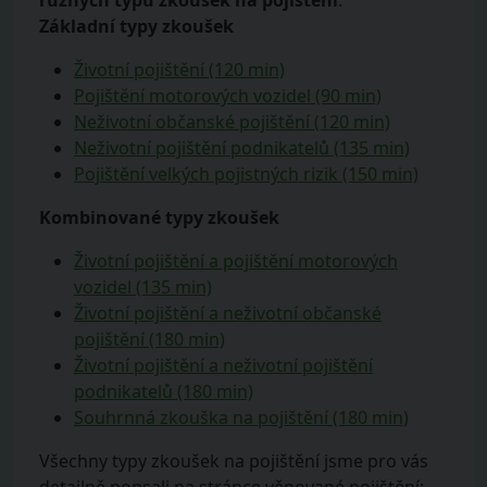
různých typů zkoušek na pojištění
:
Základní typy zkoušek
Životní pojištění (120 min)
Pojištění motorových vozidel (90 min)
Neživotní občanské pojištění (120 min)
Neživotní pojištění podnikatelů (135 min)
Pojištění velkých pojistných rizik (150 min)
Kombinované typy zkoušek
Životní pojištění a pojištění motorových
vozidel (135 min)
Životní pojištění a neživotní občanské
pojištění (180 min)
Životní pojištění a neživotní pojištění
podnikatelů (180 min)
Souhrnná zkouška na pojištění (180 min)
Všechny typy zkoušek na pojištění jsme pro vás