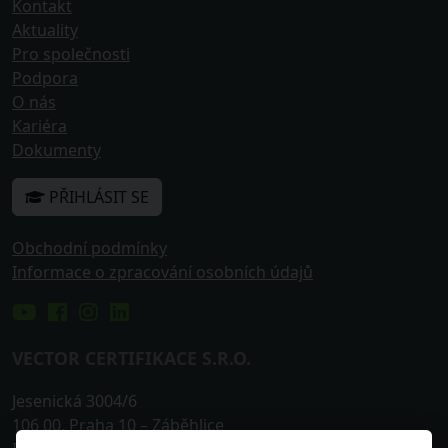
Kontakt
Aktuality
Pro společnosti
Podpora
O nás
Kariéra
Dokumenty
PŘIHLÁSIT SE
Obchodní podmínky
Informace o zpracování osobních údajů
VECTOR CERTIFIKACE S.R.O.
Jesenická 3004/6
106 00
,
Praha 10
– Záběhlice