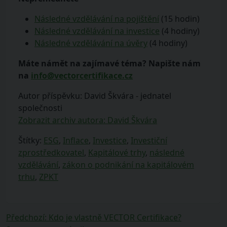
Následné vzdělávání na pojištění
(15 hodin)
Následné vzdělávání na investice
(4 hodiny)
Následné vzdělávání na úvěry
(4 hodiny)
Máte námět na zajímavé téma? Napište nám
na
info@vectorcertifikace.cz
Autor příspěvku: David Škvára - jednatel
společnosti
Zobrazit archiv autora: David Škvára
Štítky:
ESG
,
Inflace
,
Investice
,
Investiční
zprostředkovatel
,
Kapitálové trhy
,
následné
vzdělávání
,
zákon o podnikání na kapitálovém
trhu
,
ZPKT
Navigace
Předchozí
Předchozí
:
Kdo je vlastně VECTOR Certifikace?