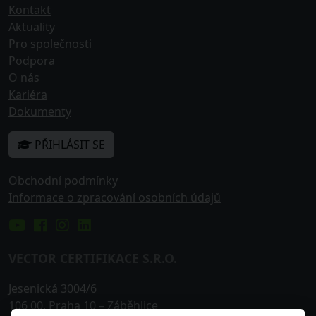
Kontakt
Aktuality
Pro společnosti
Podpora
O nás
Kariéra
Dokumenty
PŘIHLÁSIT SE
Obchodní podmínky
Informace o zpracování osobních údajů
VECTOR CERTIFIKACE S.R.O.
Jesenická 3004/6
106 00
,
Praha 10
– Záběhlice