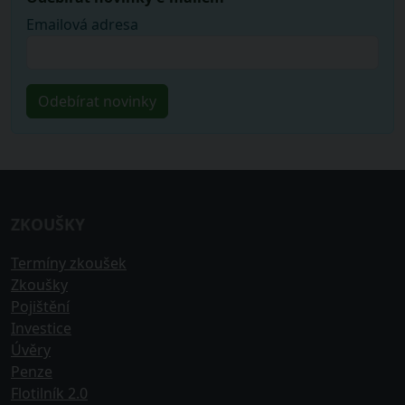
Emailová adresa
ZKOUŠKY
Termíny zkoušek
Zkoušky
Pojištění
Investice
Úvěry
Penze
Flotilník 2.0