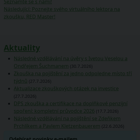
příspěvek:
Seznamte se s námi!
pro
Následující
Následující
:
Poznejte svého virtuálního lektora na
příspěvek
příspěvek:
zkoušku, RED Master!
Aktuality
Následné vzdělávání na úvěry s Ivetou Veselou a
Ondřejem Šuchmanem
(30.7.2026)
Zkouška na pojištění za jedno odpoledne místo tří
týdnů
(27.7.2026)
Aktualizace zkouškových otázek na investice
(27.7.2026)
DPS zkouška a certifikace na doplňkové penzijní
spoření: kompletní průvodce 2026
(17.7.2026)
Následné vzdělávání na pojištění se Zdeňkem
Prchlíkem a Pavlem Kletzenbauerem
(22.6.2026)
Odebírat novinky e-mailem