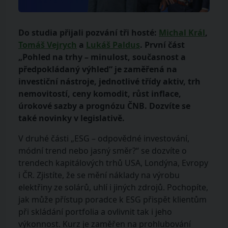
Do studia přijali pozvání tři hosté:
Michal Král
,
Tomáš Vejrych
a
Lukáš Paldus
. První část
„Pohled na trhy – minulost, současnost a
předpokládaný výhled“ je zaměřená na
investiční nástroje, jednotlivé třídy aktiv, trh
nemovitostí, ceny komodit, růst inflace,
úrokové sazby a prognózu ČNB. Dozvíte se
také novinky v legislativě.
V druhé části „ESG – odpovědné investování,
módní trend nebo jasný směr?“ se dozvíte o
trendech kapitálových trhů USA, Londýna, Evropy
i ČR. Zjistíte, že se mění náklady na výrobu
elektřiny ze solárů, uhlí i jiných zdrojů. Pochopíte,
jak může přístup poradce k ESG přispět klientům
při skládání portfolia a ovlivnit tak i jeho
výkonnost. Kurz je zaměřen na prohlubování