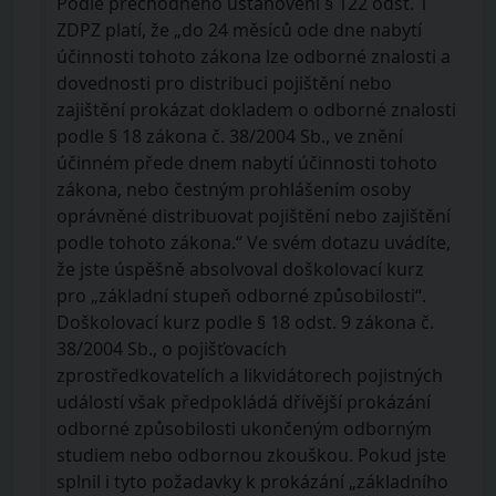
Podle přechodného ustanovení § 122 odst. 1
ZDPZ platí, že „do 24 měsíců ode dne nabytí
účinnosti tohoto zákona lze odborné znalosti a
dovednosti pro distribuci pojištění nebo
zajištění prokázat dokladem o odborné znalosti
podle § 18 zákona č. 38/2004 Sb., ve znění
účinném přede dnem nabytí účinnosti tohoto
zákona, nebo čestným prohlášením osoby
oprávněné distribuovat pojištění nebo zajištění
podle tohoto zákona.“ Ve svém dotazu uvádíte,
že jste úspěšně absolvoval doškolovací kurz
pro „základní stupeň odborné způsobilosti“.
Doškolovací kurz podle § 18 odst. 9 zákona č.
38/2004 Sb., o pojišťovacích
zprostředkovatelích a likvidátorech pojistných
událostí však předpokládá dřívější prokázání
odborné způsobilosti ukončeným odborným
studiem nebo odbornou zkouškou. Pokud jste
splnil i tyto požadavky k prokázání „základního