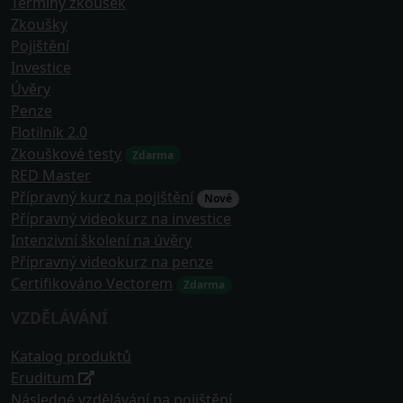
Termíny zkoušek
Zkoušky
Pojištění
Investice
Úvěry
Penze
Flotilník 2.0
Zkouškové testy
Zdarma
RED Master
Přípravný kurz na pojištění
Nové
Přípravný videokurz na investice
Intenzivní školení na úvěry
Přípravný videokurz na penze
Certifikováno Vectorem
Zdarma
VZDĚLÁVÁNÍ
Katalog produktů
Eruditum
Následné vzdělávání na pojištění