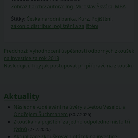
Zobrazit archiv autora: Ing. Miroslav Škvára, MBA
Štítky:
Česká národní banka
,
Kurz
,
Pojištění
,
zákon o distribuci pojištění a zajištění
Navigace
Předchozí
Předchozí
:
Vyhodnocení úspěšnosti odborných zkoušek
příspěvek:
na investice za rok 2018
pro
Následující
Následující
:
Tipy jak postupovat při přípravě na zkoušku
příspěvek
příspěvek:
Aktuality
Následné vzdělávání na úvěry s Ivetou Veselou a
Ondřejem Šuchmanem
(30.7.2026)
Zkouška na pojištění za jedno odpoledne místo tří
týdnů
(27.7.2026)
Aktualizace zkouškových otázek na investice