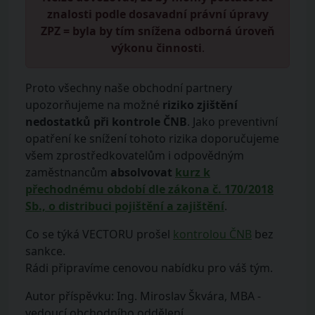
znalosti podle dosavadní právní úpravy
ZPZ = byla by tím snížena odborná úroveň
výkonu činnosti
.
Proto všechny naše obchodní partnery
upozorňujeme na možné
riziko zjištění
nedostatků při kontrole ČNB
. Jako preventivní
opatření ke snížení tohoto rizika doporučujeme
všem zprostředkovatelům i odpovědným
zaměstnancům
absolvovat
kurz k
přechodnému období dle zákona č. 170/2018
Sb., o distribuci pojištění a zajištění
.
Co se týká VECTORU prošel
kontrolou ČNB
bez
sankce.
Rádi připravíme cenovou nabídku pro váš tým.
Autor příspěvku: Ing. Miroslav Škvára, MBA -
vedoucí obchodního oddělení