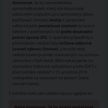
dovozovat
, že by samostatnému
zprostředkovateli, který má disponovat
odbornými znalostmi pro samostatný výkon
pojišťovací činnosti,
mohly
k vynaložení
odborné péče
postačovat znalosti
na úrovni
některé z podřízených rolí
podle dosavadní
právní úpravy ZPZ
. V opačném případě by v
přechodném období byla
snížena odborná
úroveň výkonu činnosti
, a hrozilo tedy
nedodržování pravidel stanovených na ochranu
zákazníka v části šesté. Blíže odkazujeme na
stanovisko Odborná způsobilost podle ZDPZ v
přechodném období“ z 13. prosince 2018
uveřejněné na webových stránkách České
národní banky.
Z tučného textu dle našeho názoru vyplývá že:
Nelze dovozovat, že by mohly postačovat