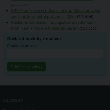
(27.7.2026)
DPS zkouška a certifikace na doplňkové penzijní
spoření: kompletní průvodce 2026
(17.7.2026)
Následné vzdělávání na pojištění se Zdeňkem
Prchlíkem a Pavlem Kletzenbauerem
(22.6.2026)
Odebírat novinky e-mailem
Emailová adresa
ZKOUŠKY