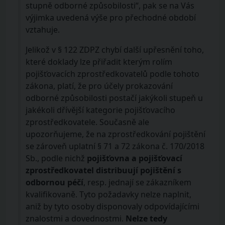
stupně odborné způsobilosti“, pak se na Vás
výjimka uvedená výše pro přechodné období
vztahuje.
Jelikož v § 122 ZDPZ chybí další upřesnění toho,
které doklady lze přiřadit kterým rolím
pojišťovacích zprostředkovatelů podle tohoto
zákona, platí, že pro účely prokazování
odborné způsobilosti postačí jakýkoli stupeň u
jakékoli dřívější kategorie pojišťovacího
zprostředkovatele. Současně ale
upozorňujeme, že na zprostředkování pojištění
se zároveň uplatní § 71 a 72 zákona č. 170/2018
Sb., podle nichž
pojišťovna a pojišťovací
zprostředkovatel distribuují pojištění s
odbornou péčí
, resp. jednají se zákazníkem
kvalifikovaně. Tyto požadavky nelze naplnit,
aniž by tyto osoby disponovaly odpovídajícími
znalostmi a dovednostmi.
Nelze tedy