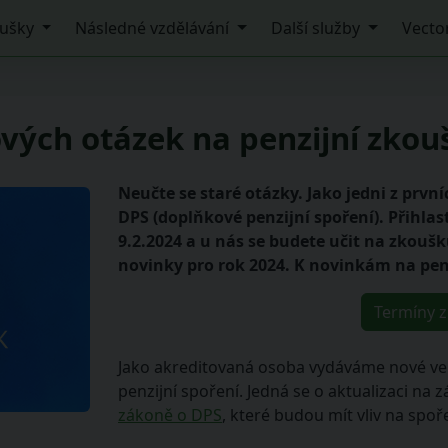
ušky
Následné vzdělávání
Další služby
Vecto
vých otázek na penzijní zkouš
Neučte se staré otázky. Jako jedni z prv
DPS (doplňkové penzijní spoření). Přihlas
9.2.2024 a u nás se budete učit na zkouš
novinky pro rok 2024. K novinkám na pen
Termíny 
Jako akreditovaná osoba vydáváme nové ve
penzijní spoření. Jedná se o aktualizaci na 
zákoně o DPS
, které budou mít vliv na spoř