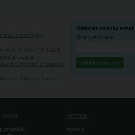
Odebírat novinky e-mai
Veselou a Ondřejem
Emailová adresa
e místo tří týdnů
(27.7.2026)
stice
(27.7.2026)
penzijní spoření: kompletní
deňkem Prchlíkem a Pavlem
LÁVÁNÍ
VECTOR
og produktů
Kontakt