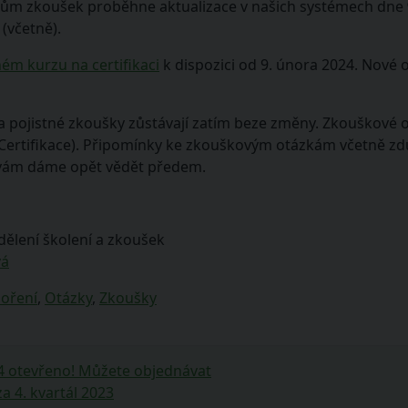
ům zkoušek proběhne aktualizace v našich systémech dne
(včetně).
ném kurzu na certifikaci
k dispozici od 9. února 2024. Nové
 a pojistné zkoušky zůstávají zatím beze změny. Zkouškové 
Certifikace). Připomínky ke zkouškovým otázkám včetně zd
í vám dáme opět vědět předem.
dělení školení a zkoušek
vá
poření
,
Otázky
,
Zkoušky
4 otevřeno! Můžete objednávat
 4. kvartál 2023