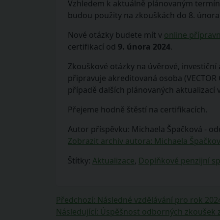
Vzhledem k aktuálně plánovaným termín
budou použity na zkouškách do 8. února 
Nové otázky budete mít v
online příprav
certifikací od
9. února 2024
.
Zkouškové otázky na úvěrové, investiční
připravuje akreditovaná osoba (VECTOR 
případě dalších plánovaných aktualizac
Přejeme hodně štěstí na certifikacích.
Autor příspěvku: Michaela Špačková - od
Zobrazit archiv autora: Michaela Špačko
Štítky:
Aktualizace
,
Doplňkové penzijní s
Navigace
Předchozí
Předchozí
:
Následné vzdělávání pro rok 202
příspěvek:
Následující
Následující
:
Úspěšnost odborných zkoušek za
pro