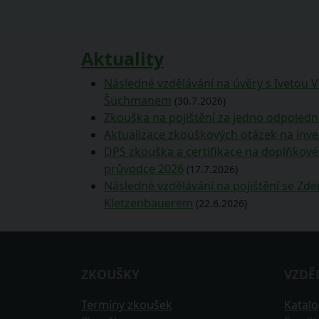
příspěvek:
příspěvek
Aktuality
Následné vzdělávání na úvěry s Ivetou 
Šuchmanem
(30.7.2026)
Zkouška na pojištění za jedno odpoledn
Aktualizace zkouškových otázek na inve
DPS zkouška a certifikace na doplňkové 
průvodce 2026
(17.7.2026)
Následné vzdělávání na pojištění se Z
Kletzenbauerem
(22.6.2026)
ZKOUŠKY
VZDĚ
Termíny zkoušek
Katal