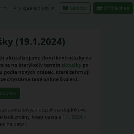
Katalog
Přihlásit se
r
Pro společnosti
ky (19.1.2024)
ních aktualizujeme zkouškové otázky na
te se na kterýkoliv termín
zkoušky
po
ku podle nových otázek, které zahrnují
ze chystáme také online školení.
zkoušek
rze zkouškových otázek na doplňkové
základě změny, která nastala
1.1. 2024 v
ení na penzi.