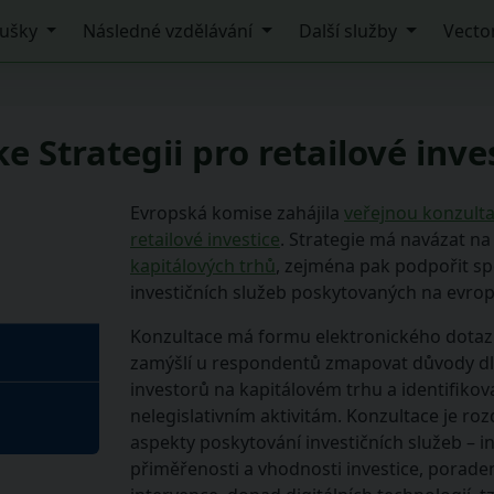
ušky
Následné vzdělávání
Další služby
Vecto
e Strategii pro retailové inves
Evropská komise zahájila
veřejnou konzulta
retailové investice
. Strategie má navázat na
kapitálových trhů
, zejména pak podpořit sp
investičních služeb poskytovaných na evro
Konzultace má formu elektronického dotaz
zamýšlí u respondentů zmapovat důvody dl
investorů na kapitálovém trhu a identifikov
nelegislativním aktivitám. Konzultace je roz
aspekty poskytování investičních služeb – 
přiměřenosti a vhodnosti investice, porade