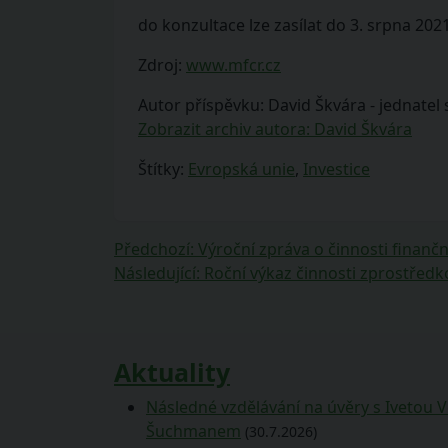
do konzultace lze zasílat do 3. srpna 2021
Zdroj:
www.mfcr.cz
Autor příspěvku: David Škvára - jednatel 
Zobrazit archiv autora: David Škvára
Štítky:
Evropská unie
,
Investice
Navigace
Předchozí
Předchozí
:
Výroční zpráva o činnosti finančn
příspěvek:
Následující
Následující
:
Roční výkaz činnosti zprostředk
pro
příspěvek:
příspěvek
Aktuality
Následné vzdělávání na úvěry s Ivetou 
Šuchmanem
(30.7.2026)