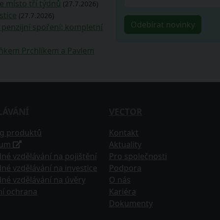
e místo tří týdnů
(27.7.2026)
stice
(27.7.2026)
penzijní spoření: kompletní
deňkem Prchlíkem a Pavlem
LÁVÁNÍ
VECTOR
og produktů
Kontakt
tum
Aktuality
né vzdělávání na pojištění
Pro společnosti
né vzdělávání na investice
Podpora
né vzdělávání na úvěry
O nás
ní ochrana
Kariéra
Dokumenty