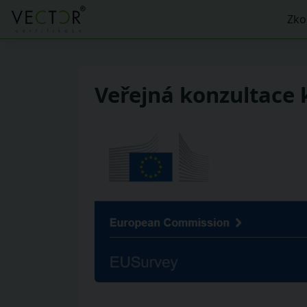
Zko
Veřejná konzultace k