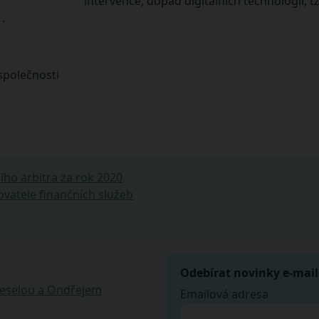
intervence, dopad digitálních technologií, t
.
společnosti
ího arbitra za rok 2020
ovatele finančních služeb
Odebírat novinky e-mai
Veselou a Ondřejem
Emailová adresa