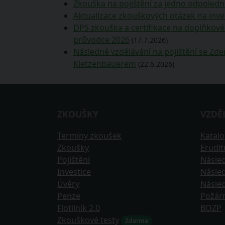
Zkouška na pojištění za jedno odpoledn
Aktualizace zkouškových otázek na inve
DPS zkouška a certifikace na doplňkové 
průvodce 2026
(17.7.2026)
Následné vzdělávání na pojištění se Z
Kletzenbauerem
(22.6.2026)
ZKOUŠKY
VZDĚ
Termíny zkoušek
Katal
Zkoušky
Erudi
Pojištění
Násled
Investice
Násled
Úvěry
Násled
Penze
Požár
Flotilník 2.0
BOZP
Zkouškové testy
Zdarma