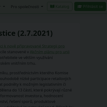
Katalog
Přihlásit se
r
Pro společnosti
tice (2.7.2021)
ci k nově připravované Strategii pro
 cíle stanovené v
Akčním plánu pro unii
otřebitele ve větším využívání
pském vnitřním trhu.
níku, prostřednictvím kterého Komise
ouhodobě nízké participace retailových
at podněty k možným legislativním či
dělena do 13 částí, které pokrývají různé
informovanost investora, hodnocení
nství, řešení sporů, produktové