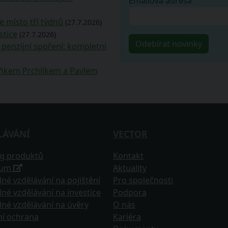
Emailová adresa
e místo tří týdnů
(27.7.2026)
stice
(27.7.2026)
penzijní spoření: kompletní
deňkem Prchlíkem a Pavlem
LÁVÁNÍ
VECTOR
og produktů
Kontakt
tum
Aktuality
né vzdělávání na pojištění
Pro společnosti
né vzdělávání na investice
Podpora
né vzdělávání na úvěry
O nás
ní ochrana
Kariéra