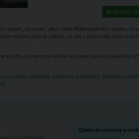
Anketa: Vy
řit obsah „od stolu“, ale s vámi. Máte konkrétní otázku na un
 můžete napsat cokoliv, co vás v práci trápí nebo v čem vi
e si toho, že nám pomáháte zvyšovat kvalitu finančního tr
ční poradce
,
Likvidace
,
následné vzdělávání
,
Následné vzděl
elů
Odebírat novinky e-mai
Veselou a Ondřejem