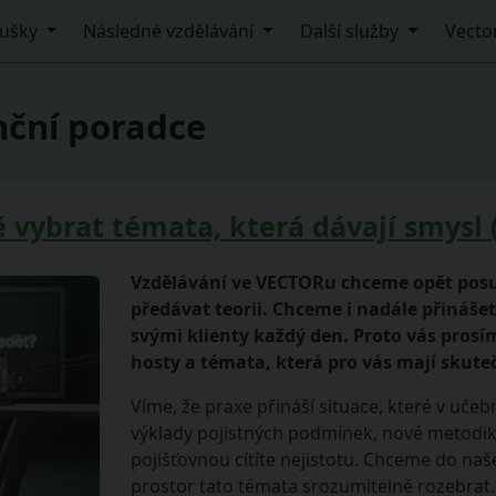
ušky
Následné vzdělávání
Další služby
Vecto
nční poradce
vybrat témata, která dávají smysl (
Vzdělávání ve VECTORu chceme opět posu
předávat teorii. Chceme i nadále přinášet
svými klienty každý den. Proto vás prosí
hosty a témata, která pro vás mají skute
Víme, že praxe přináší situace, které v učebn
výklady pojistných podmínek, nové metodi
pojišťovnou cítíte nejistotu. Chceme do naš
prostor tato témata srozumitelně rozebrat.