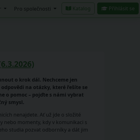
Katalog
Přihlásit se
r
Pro společnosti
6.3.2026)
nout o krok dál. Nechceme jen
 odpovědi na otázky, které řešíte se
me o pomoc – pojďte s námi vybrat
čný smysl.
icích nenajdete. Ať už jde o složité
ky nebo momenty, kdy v komunikaci s
eho studia pozvat odborníky a dát jim