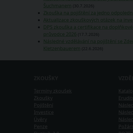
Šuchmanem
(30.7.2026)
Zkouška na pojištění za jedno odpoledn
Aktualizace zkouškových otázek na inve
DPS zkouška a certifikace na doplňkové 
průvodce 2026
(17.7.2026)
Následné vzdělávání na pojištění se Z
Kletzenbauerem
(22.6.2026)
ZKOUŠKY
VZDĚ
Termíny zkoušek
Katal
Zkoušky
Erudi
Pojištění
Násled
Investice
Násled
Úvěry
Násled
Penze
Požár