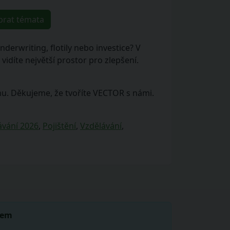
brat témata
derwriting, flotily nebo investice? V
díte největší prostor pro zlepšení.
hu. Děkujeme, že tvoříte VECTOR s námi.
ávání 2026
,
Pojištění
,
Vzdělávání
,
lem