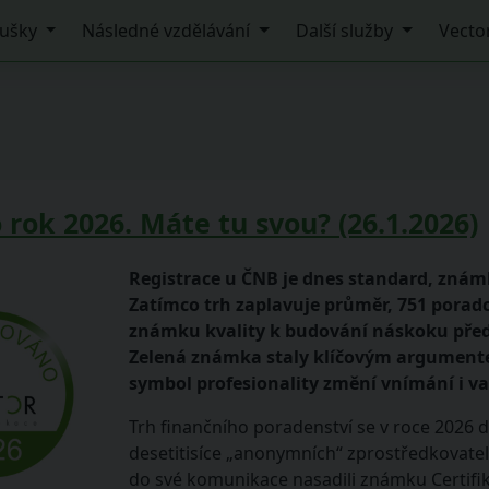
ušky
Následné vzdělávání
Další služby
Vecto
rok 2026. Máte tu svou? (26.1.2026)
Registrace u ČNB je dnes standard, zná
Zatímco trh zaplavuje průměr, 751 poradců
známku kvality k budování náskoku před k
Zelená známka staly klíčovým argumente
symbol profesionality změní vnímání i v
Trh finančního poradenství se v roce 2026 de
desetitisíce „anonymních“ zprostředkovatelů
do své komunikace nasadili známku Certif