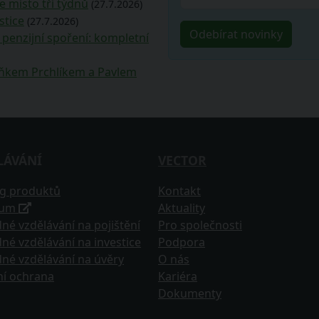
e místo tří týdnů
(27.7.2026)
stice
(27.7.2026)
penzijní spoření: kompletní
deňkem Prchlíkem a Pavlem
LÁVÁNÍ
VECTOR
og produktů
Kontakt
tum
Aktuality
né vzdělávání na pojištění
Pro společnosti
né vzdělávání na investice
Podpora
né vzdělávání na úvěry
O nás
ní ochrana
Kariéra
Dokumenty