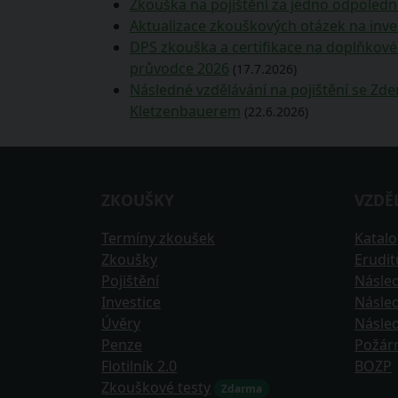
Zkouška na pojištění za jedno odpoledn
Aktualizace zkouškových otázek na inve
DPS zkouška a certifikace na doplňkové 
průvodce 2026
(17.7.2026)
Následné vzdělávání na pojištění se Z
Kletzenbauerem
(22.6.2026)
ZKOUŠKY
VZDĚ
Termíny zkoušek
Katal
Zkoušky
Erudi
Pojištění
Násled
Investice
Násled
Úvěry
Násled
Penze
Požár
Flotilník 2.0
BOZP
Zkouškové testy
Zdarma