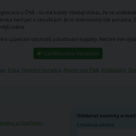
gistrace u ČNB – tu má každý. Hledají důkaz, že se vzdělává
námka není jen o zkouškách. Je to dobrovolný slib poradce, 
nnější měna.
á k uzavírání obchodů a budování loajality. Nechte své výsle
Certifikováno Vectorem
dex
,
Etika
,
Finanční poradce
,
Registrace ČNB
,
Vzdělávání
,
Zk
Odebírat novinky e-mai
Veselou a Ondřejem
Emailová adresa