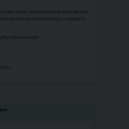
te nad rámec povinností a hrajete férově.
že bude jednat čestně a vždy v nejlepším
dky mluvit za vás.
oušky
lem