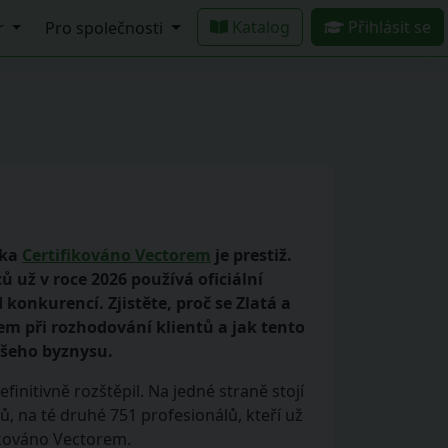
Katalog
Přihlásit se
r
Pro společnosti
mka
Certifikováno Vectorem
je prestiž.
 už v roce 2026 používá oficiální
onkurencí. Zjistěte, proč se Zlatá a
m při rozhodování klientů a jak tento
ašeho byznysu.
finitivně rozštěpil. Na jedné straně stojí
, na té druhé 751 profesionálů, kteří už
ikováno Vectorem.