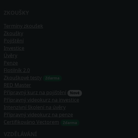
ZKOUŠKY
Termíny zkoušek
Zkoušky
Pojištění
Investice
Úvěry
Penze
Flotilník 2.0
Zkouškové testy
Zdarma
RED Master
Přípravný kurz na pojištění
Nové
Přípravný videokurz na investice
Intenzivní školení na úvěry
Přípravný videokurz na penze
Certifikováno Vectorem
Zdarma
VZDĚLÁVÁNÍ