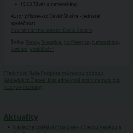
19:00 Závěr a networking
Autor příspěvku: David Škvára - jednatel
společnosti
Zobrazit archiv autora: David Škvára
Štítky:
Fondy
,
Investice
,
Konference
,
Networking
,
Setkání
,
Vzdělávání
Navigace
Předchozí
Předchozí
:
Naše Podpora má novou podobu
příspěvek:
Následující
Následující
:
Článek: Následné vzdělávání nemusí být
pro
příspěvek:
nudný e-learning
příspěvek
Aktuality
Následné vzdělávání na úvěry s Ivetou Veselou a