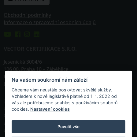
Obchodní podmínky
Informace o zpracování osobních údajů
VECTOR CERTIFIKACE S.R.O.
Jesenická 3004/6
106 00
,
Praha 10
– Záběhlice
IČO: 242 25 576
Na vašem soukromí nám záleží
DIČ: CZ24225576
Chceme vám neustále poskytovat skvělé služby.
Vzhledem k nové legislativě platné od 1. 1. 2022 od
© 2013-
2026, VECTOR Certifikace s.r.o. je akreditovanou
vás ale potřebujeme souhlas s používáním souborů
osobou zapsanou v příslušném rejstříku vedeném
cookies.
Nastavení cookies
Českou národní bankou k pořádání odborných zkoušek
zaměřených na prokázání odborných znalostí a
Povolit vše
dovedností. Společnost zapsaná v obchodním rejstříku