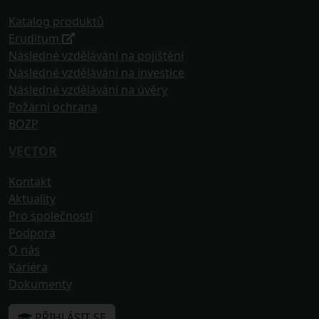
Katalog produktů
Eruditum
Následné vzdělávání na pojištění
Následné vzdělávání na investice
Následné vzdělávání na úvěry
Požární ochrana
BOZP
VECTOR
Kontakt
Aktuality
Pro společnosti
Podpora
O nás
Kariéra
Dokumenty
PŘIHLÁSIT SE