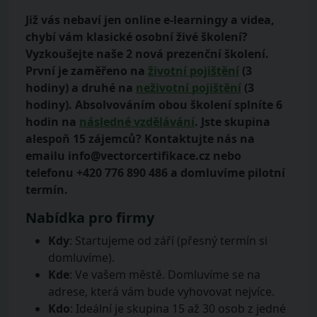
Již vás nebaví jen online e-learningy a videa,
chybí vám klasické osobní živé školení?
Vyzkoušejte naše 2 nová prezenční školení.
První je zaměřeno na
životní pojištění
(3
hodiny) a druhé na
neživotní pojištění
(3
hodiny). Absolvováním obou školení splníte 6
hodin na
následné vzdělávání
. Jste skupina
alespoň 15 zájemců? Kontaktujte nás na
emailu info@vectorcertifikace.cz nebo
telefonu +420 776 890 486 a domluvíme pilotní
termín.
Nabídka pro firmy
Kdy
: Startujeme od září (přesný termín si
domluvíme).
Kde
: Ve vašem městě. Domluvíme se na
adrese, která vám bude vyhovovat nejvíce.
Kdo
: Ideální je skupina 15 až 30 osob z jedné