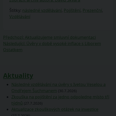
Štítky:
následné vzdělávání
,
Pojištění
,
Prezenční
,
Vzdělávání
Navigace
Předchozí
Předchozí
:
Aktualizujeme smluvní dokumentaci
příspěvek:
Následující
Následující
:
Úvěry v době vysoké inflace s Liborem
pro
příspěvek:
Ostatkem
příspěvek
Aktuality
Následné vzdělávání na úvěry s Ivetou Veselou a
Ondřejem Šuchmanem
(30.7.2026)
Zkouška na pojištění za jedno odpoledne místo tří
týdnů
(27.7.2026)
Aktualizace zkouškových otázek na investice
(27.7.2026)