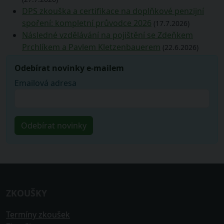
DPS zkouška a certifikace na doplňkové penzijní
spoření: kompletní průvodce 2026
(17.7.2026)
Následné vzdělávání na pojištění se Zdeňkem
Prchlíkem a Pavlem Kletzenbauerem
(22.6.2026)
Odebírat novinky e-mailem
Emailová adresa
ZKOUŠKY
Termíny zkoušek