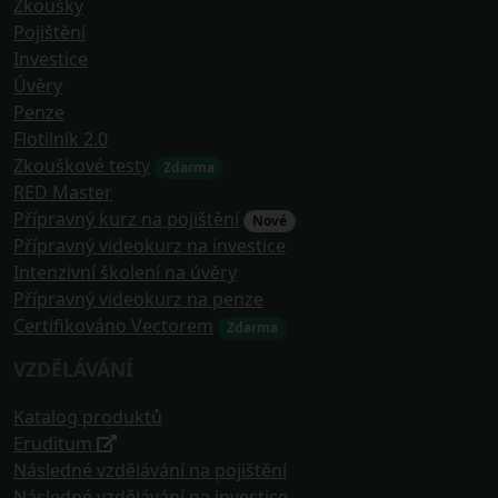
Zkoušky
Pojištění
Investice
Úvěry
Penze
Flotilník 2.0
Zkouškové testy
Zdarma
RED Master
Přípravný kurz na pojištění
Nové
Přípravný videokurz na investice
Intenzivní školení na úvěry
Přípravný videokurz na penze
Certifikováno Vectorem
Zdarma
VZDĚLÁVÁNÍ
Katalog produktů
Eruditum
Následné vzdělávání na pojištění
Následné vzdělávání na investice