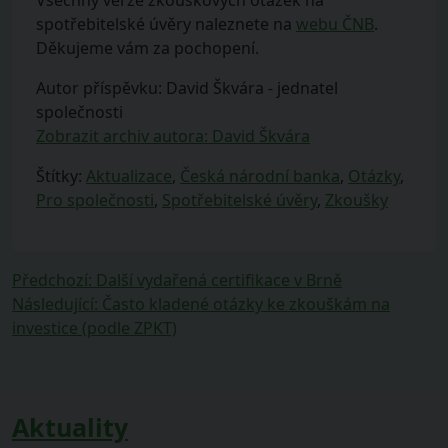
Všechny verze zkouškových otázek na
spotřebitelské úvěry naleznete na
webu ČNB
.
Děkujeme vám za pochopení.
Autor příspěvku: David Škvára - jednatel
společnosti
Zobrazit archiv autora: David Škvára
Štítky:
Aktualizace
,
Česká národní banka
,
Otázky
,
Pro společnosti
,
Spotřebitelské úvěry
,
Zkoušky
Navigace
Předchozí
Předchozí
:
Další vydařená certifikace v Brně
příspěvek:
Následující
Následující
:
Často kladené otázky ke zkouškám na
pro
příspěvek:
investice (podle ZPKT)
příspěvek
Aktuality