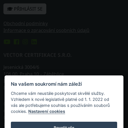
PŘIHLÁSIT SE
Obchodní podmínky
Informace o zpracování osobních údajů
VECTOR CERTIFIKACE S.R.O.
Jesenická 3004/6
106 00
,
Praha 10
– Záběhlice
IČO: 242 25 576
Na vašem soukromí nám záleží
DIČ: CZ24225576
Chceme vám neustále poskytovat skvělé služby.
Vzhledem k nové legislativě platné od 1. 1. 2022 od
© 2013-
2026, VECTOR Certifikace s.r.o. je akreditovanou
vás ale potřebujeme souhlas s používáním souborů
osobou zapsanou v příslušném rejstříku vedeném
cookies.
Nastavení cookies
Českou národní bankou k pořádání odborných zkoušek
zaměřených na prokázání odborných znalostí a
Povolit vše