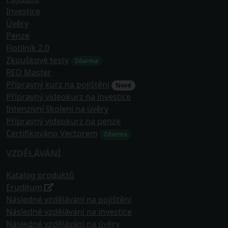
Investice
Úvěry
Penze
Flotilník 2.0
Zkouškové testy
Zdarma
RED Master
Přípravný kurz na pojištění
Nové
Přípravný videokurz na investice
Intenzivní školení na úvěry
Přípravný videokurz na penze
Certifikováno Vectorem
Zdarma
VZDĚLÁVÁNÍ
Katalog produktů
Eruditum
Následné vzdělávání na pojištění
Následné vzdělávání na investice
Následné vzdělávání na úvěry