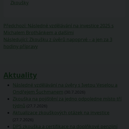
Zkoušky
Navigace
Předchozí
Předchozí
:
Následné vzdělávání na investice 2025 s
příspěvek:
Michalem Brothánkem a dalšími
pro
Následující
Následující
:
Zkoušku z úvěrů napoprvé – a jen za 3
příspěvek
příspěvek:
hodiny přípravy
Aktuality
Následné vzdělávání na úvěry s Ivetou Veselou a
Ondřejem Šuchmanem
(30.7.2026)
Zkouška na pojištění za jedno odpoledne místo tří
týdnů
(27.7.2026)
Aktualizace zkouškových otázek na investice
(27.7.2026)
DPS zkouška a certifikace na doplňkové penzijní