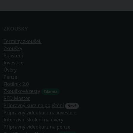
ZKOUŠKY
Termíny zkoušek
Zkoušky
Pojištění
Investice
Úvěry
Penze
Flotilník 2.0
Zkouškové testy
Zdarma
RED Master
Přípravný kurz na pojištění
Nové
Přípravný videokurz na investice
Intenzivní školení na úvěry
Přípravný videokurz na penze