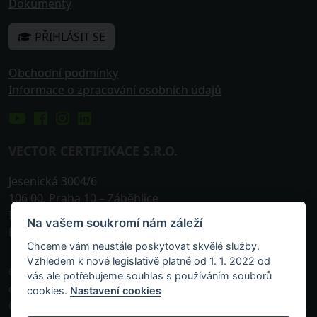
Dokumenty
PŘIHLÁSIT SE
Obchodní podmínky
Informace o zpracování osobních údajů
VECTOR CERTIFIKACE S.R.O.
Jesenická 3004/6
106 00
,
Praha 10
– Záběhlice
IČO: 242 25 576
Na vašem soukromí nám záleží
DIČ: CZ24225576
Chceme vám neustále poskytovat skvělé služby.
Vzhledem k nové legislativě platné od 1. 1. 2022 od
© 2013-
2026, VECTOR Certifikace s.r.o. je akreditovanou
vás ale potřebujeme souhlas s používáním souborů
osobou zapsanou v příslušném rejstříku vedeném
cookies.
Nastavení cookies
Českou národní bankou k pořádání odborných zkoušek