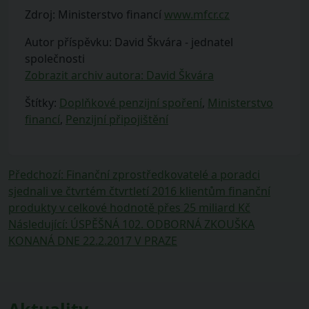
Zdroj: Ministerstvo financí
www.mfcr.cz
Autor příspěvku: David Škvára - jednatel
společnosti
Zobrazit archiv autora: David Škvára
Štítky:
Doplňkové penzijní spoření
,
Ministerstvo
financí
,
Penzijní připojištění
Navigace
Předchozí
Předchozí
:
Finanční zprostředkovatelé a poradci
příspěvek:
sjednali ve čtvrtém čtvrtletí 2016 klientům finanční
pro
produkty v celkové hodnotě přes 25 miliard Kč
příspěvek
Následující
Následující
:
ÚSPĚŠNÁ 102. ODBORNÁ ZKOUŠKA
příspěvek:
KONANÁ DNE 22.2.2017 V PRAZE