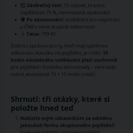
Závěrečný test:
15 otázek, hranice
úspěšnosti 75 %, neomezené opakování
Po absolvování:
osvědčení pro registraci
u ČNB v nové skupině odbornosti
Cena:
799 Kč
Dobrou zprávou pro ty, kteří mají splněnou
odbornou zkoušku na pojištění, je i toto:
15
hodin následného vzdělávání platí souhrnně
pro pojištění i flotilníka dohromady – není tedy
nutné absolvovat 15 + 15 hodin zvlášť.
Shrnutí: tři otázky, které si
položte hned teď
Nabízíte svým zákazníkům za odměnu
jakoukoli formu skupinového pojištění?
(úvěrové pojistky, cestovní pojištění,