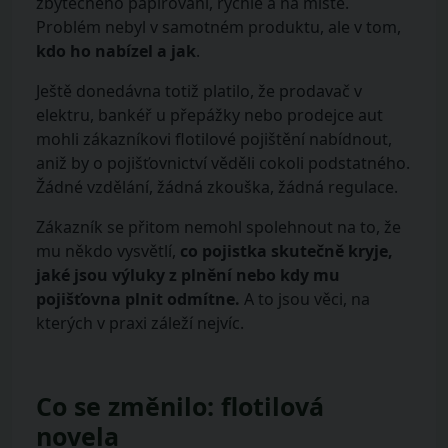
zbytečného papírování, rychle a na místě.
Problém nebyl v samotném produktu, ale v tom,
kdo ho nabízel a jak
.
Ještě donedávna totiž platilo, že prodavač v
elektru, bankéř u přepážky nebo prodejce aut
mohli zákazníkovi flotilové pojištění nabídnout,
aniž by o pojišťovnictví věděli cokoli podstatného.
Žádné vzdělání, žádná zkouška, žádná regulace.
Zákazník se přitom nemohl spolehnout na to, že
mu někdo vysvětlí,
co pojistka skutečně kryje,
jaké jsou výluky z plnění nebo kdy mu
pojišťovna plnit odmítne.
A to jsou věci, na
kterých v praxi záleží nejvíc.
Co se změnilo: flotilová
novela