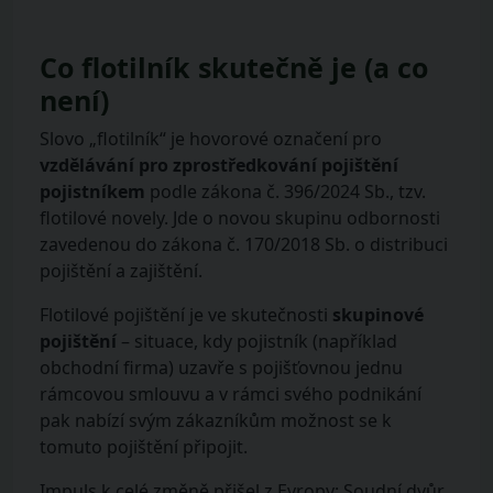
Co flotilník skutečně je (a co
není)
Slovo „flotilník“ je hovorové označení pro
vzdělávání pro zprostředkování pojištění
pojistníkem
podle zákona č. 396/2024 Sb., tzv.
flotilové novely. Jde o novou skupinu odbornosti
zavedenou do zákona č. 170/2018 Sb. o distribuci
pojištění a zajištění.
Flotilové pojištění je ve skutečnosti
skupinové
pojištění
– situace, kdy pojistník (například
obchodní firma) uzavře s pojišťovnou jednu
rámcovou smlouvu a v rámci svého podnikání
pak nabízí svým zákazníkům možnost se k
tomuto pojištění připojit.
Impuls k celé změně přišel z Evropy: Soudní dvůr