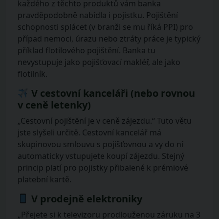
každého z těchto produktů vám banka
pravděpodobně nabídla i pojistku. Pojištění
schopnosti splácet (v branži se mu říká PPI) pro
případ nemoci, úrazu nebo ztráty práce je typický
příklad flotilového pojištění. Banka tu
nevystupuje jako pojišťovací makléř, ale jako
flotilník.
V cestovní kanceláři (nebo rovnou
v ceně letenky)
„Cestovní pojištění je v ceně zájezdu.“ Tuto větu
jste slyšeli určitě. Cestovní kancelář má
skupinovou smlouvu s pojišťovnou a vy do ní
automaticky vstupujete koupí zájezdu. Stejný
princip platí pro pojistky přibalené k prémiové
platební kartě.
V prodejně elektroniky
„Přejete si k televizoru prodlouženou záruku na 3