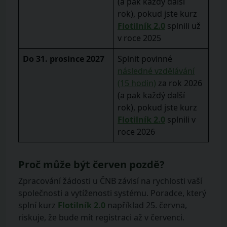
(a pak každý další
rok), pokud jste kurz
Flotilník 2.0
splnili už
v roce 2025
Do 31. prosince 2027
Splnit povinné
následné vzdělávání
(15 hodin)
za rok 2026
(a pak každý další
rok), pokud jste kurz
Flotilník 2.0
splnili v
roce 2026
Proč může být červen pozdě?
Zpracování žádosti u ČNB závisí na rychlosti vaší
společnosti a vytíženosti systému. Poradce, který
splní kurz
Flotilník 2.0
například 25. června,
riskuje, že bude mít registraci až v červenci.