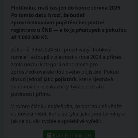
Flotilníku, máš čas jen do konce června 2026.
Po tomto datu hrozí, že budeš
zprostředkovávat pojištění bez platné
registrace u ČNB — a to je přestupek s pokutou
až 1 000 000 Kč.
Zákon č. 396/2024 Sb., přezdívaný „flotilová
novela“, vstoupil v platnost v roce 2024 a přinesl
zcela novou kategorii odbornosti pro
zprostředkovatele flotilového pojištění. Pokud
dosud jednáš jako
pojistník
, který sjednává
skupinové pro zákazníky, týká se tě tato
povinnost přímo.
V tomto článku najdeš vše, co potřebuješ vědět:
co novela mění, koho se týká, jaké jsou termíny a
jak celou věc rychle a spolehlivě vyřešit.
Kurz Flotilník 2.0