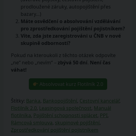
prodloužené záruky, autopojištění přes
bazary…)
Máte osvědčení o absolvování vzdělávání
pro zprostředkování pojištění pojistníkem?
Víte, zda jste zaregistrováni u ČNB v nové
skupině odbornosti?
Pokud na kteroukoli z těchto otázek odpovíte
„ne“ nebo „nevím“ –
zbývá 50 dní
.
Není čas
váhat!
Absolvovat kurz Flotilník 2.0
Štítky:
Banka
,
Bankopojištění
,
Cestovní kancelář
,
Flotilník 2.0
,
Leasingová společnost
,
Manuál
flotilníka
,
Pojištění schopnosti splácet
,
PPI
,
Rámcová smlouva
,
skupinové pojištění
,
Zprostředkování pojištění pojistníkem