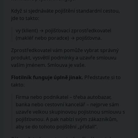
Když si sjednáváte pojištění standardní cestou,
jde to takto:
vy (klient) → pojišťovací zprostředkovatel
(makléř nebo poradce) → pojišťovna.
Zprostředkovatel vám pomůže vybrat správný
produkt, vysvětlí podmínky a uzavře smlouvu
vaším jménem. Smlouva je vaše.
Flotilník funguje úplně jinak.
Představte si to
takto:
Firma nebo podnikatel – třeba autobazar,
banka nebo cestovní kancelář – nejprve sám
uzavře velkou skupinovou pojistnou smlouvu s
pojišťovnou. A pak nabízí svým zákazníkům,
aby se do tohoto pojištění „přidali“.