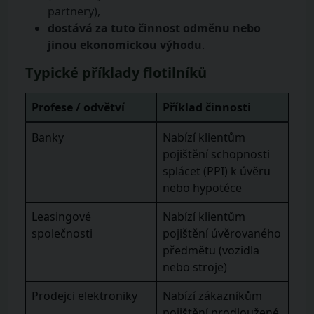
partnery),
dostává za tuto činnost odměnu nebo
jinou ekonomickou výhodu
.
Typické příklady flotilníků
Profese / odvětví
Příklad činnosti
Banky
Nabízí klientům
pojištění schopnosti
splácet (PPI) k úvěru
nebo hypotéce
Leasingové
Nabízí klientům
společnosti
pojištění úvěrovaného
předmětu (vozidla
nebo stroje)
Prodejci elektroniky
Nabízí zákazníkům
pojištění prodloužené