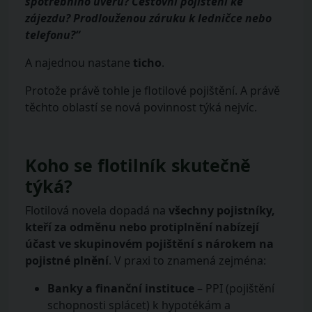
spotřebního úvěru? Cestovní pojištění ke
zájezdu? Prodlouženou záruku k ledničce nebo
telefonu?“
A najednou nastane
ticho
.
Protože právě tohle je flotilové pojištění. A právě
těchto oblastí se nová povinnost týká nejvíc.
Koho se flotilník skutečně
týká?
Flotilová novela dopadá na
všechny pojistníky,
kteří za odměnu nebo protiplnění nabízejí
účast ve skupinovém pojištění s nárokem na
pojistné plnění
. V praxi to znamená zejména:
Banky a finanční instituce
– PPI (pojištění
schopnosti splácet) k hypotékám a