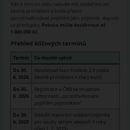
Kdo k tomuto datu nebude mít osvědčení ani
čestné prohlášení a bude přesto
zprostředkovávat pojištění jako pojistník, dopustí
se přestupku.
Pokuta může dosáhnout až
1 000 000 Kč.
Přehled klíčových termínů
Termín
Co musíte splnit
Do 30.
Absolvovat kurz Flotilník 2.0 (nebo
6. 2026
čestné prohlášení + starý kurz)
Do 30.
Registrace u ČNB se skupinou
6. 2026
odbornosti „zprostředkování
pojištění pojistníkem“
Do 30.
Doložit maturitní vzdělání (výjimka
6. 2029
pro osoby aktivní alespoň 3 roky
před 1. 7. 2025)