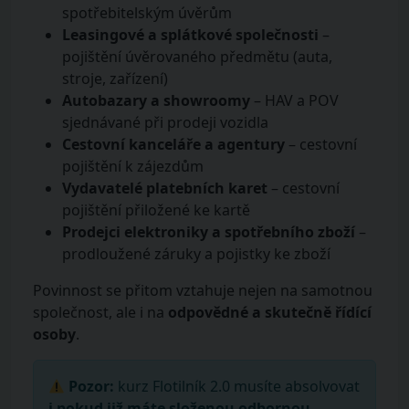
spotřebitelským úvěrům
Leasingové a splátkové společnosti
–
pojištění úvěrovaného předmětu (auta,
stroje, zařízení)
Autobazary a showroomy
– HAV a POV
sjednávané při prodeji vozidla
Cestovní kanceláře a agentury
– cestovní
pojištění k zájezdům
Vydavatelé platebních karet
– cestovní
pojištění přiložené ke kartě
Prodejci elektroniky a spotřebního zboží
–
prodloužené záruky a pojistky ke zboží
Povinnost se přitom vztahuje nejen na samotnou
společnost, ale i na
odpovědné a skutečně řídící
osoby
.
Pozor:
kurz Flotilník 2.0 musíte absolvovat
i pokud již máte složenou odbornou