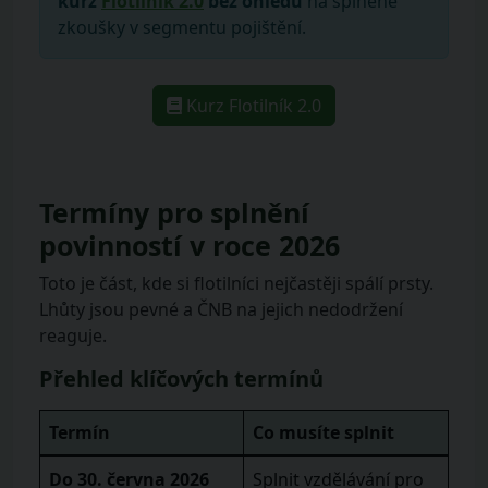
kurz
Flotilník 2.0
bez ohledu
na splněné
zkoušky v segmentu pojištění.
Kurz Flotilník 2.0
Termíny pro splnění
povinností v roce 2026
Toto je část, kde si flotilníci nejčastěji spálí prsty.
Lhůty jsou pevné a ČNB na jejich nedodržení
reaguje.
Přehled klíčových termínů
Termín
Co musíte splnit
Do 30. června 2026
Splnit vzdělávání pro