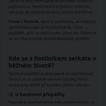
Zákazník tedy nevstupuje do přímého vztahu s
pojišťovnou. Nemá vlastní pojistnou smlouvu –
vstupuje do pojistné skupiny, kterou drží firma.
Firma = flotilník.
Není to pojišťovna, ani klasický
zprostředkovatel. Je to prostředník, který
pojištění „drží“ a nabízí v něm účast dál. Odborně
se mu říká
pojistník zprostředkovávající pojištění
.
Kde se s flotilníkem setkáte v
běžném životě?
Flotilové pojištění je překvapivě všudypřítomné.
Skrývá se za zdánlivě nevinné nabídky, které
dostáváme téměř při každém větším nákupu:
U bankovní přepážky
Hypotéka, spotřebitelský úvěr, kreditní karta – u