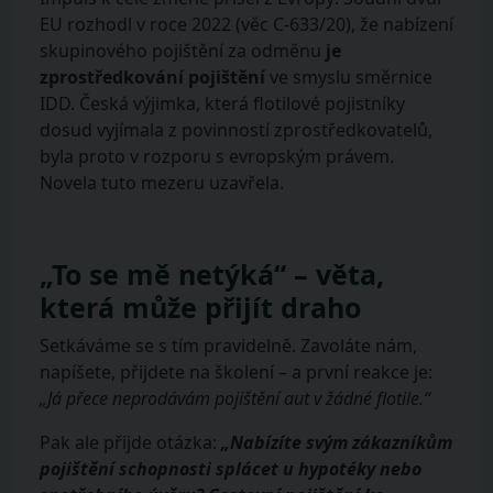
EU rozhodl v roce 2022 (věc C-633/20), že nabízení
skupinového pojištění za odměnu
je
zprostředkování pojištění
ve smyslu směrnice
IDD. Česká výjimka, která flotilové pojistníky
dosud vyjímala z povinností zprostředkovatelů,
byla proto v rozporu s evropským právem.
Novela tuto mezeru uzavřela.
„To se mě netýká“ – věta,
která může přijít draho
Setkáváme se s tím pravidelně. Zavoláte nám,
napíšete, přijdete na školení – a první reakce je:
„Já přece neprodávám pojištění aut v žádné flotile.“
Pak ale přijde otázka:
„Nabízíte svým zákazníkům
pojištění schopnosti splácet u hypotéky nebo