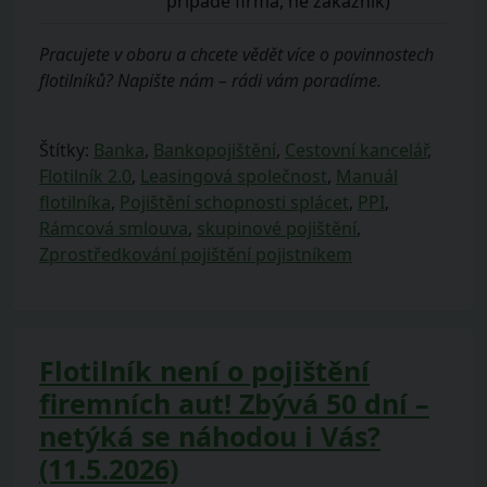
případě firma, ne zákazník)
Pracujete v oboru a chcete vědět více o povinnostech
flotilníků? Napište nám – rádi vám poradíme.
Štítky:
Banka
,
Bankopojištění
,
Cestovní kancelář
,
Flotilník 2.0
,
Leasingová společnost
,
Manuál
flotilníka
,
Pojištění schopnosti splácet
,
PPI
,
Rámcová smlouva
,
skupinové pojištění
,
Zprostředkování pojištění pojistníkem
Flotilník není o pojištění
firemních aut! Zbývá 50 dní –
netýká se náhodou i Vás?
(11.5.2026)