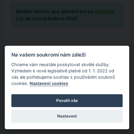
Ideální termín pro splnění kurzu
Flotilník
2.0
: do konce května 2026.
Jak se registrovat u ČNB pro
Na vašem soukromí nám záleží
novou skupinu odbornosti
Chceme vám neustále poskytovat skvělé služby.
Registrace probíhá přes informační systém ČNB.
Vzhledem k nové legislativě platné od 1. 1. 2022 od
Postup krok za krokem:
vás ale potřebujeme souhlas s používáním souborů
cookies.
Nastavení cookies
Krok 1 — Splňte kurz
Flotilník 2.0
Absolvujte kurz u akreditované osoby ČNB. Po
Povolit vše
úspěšném absolvování obdržíte
osvědčení o
úspěšném absolvování vzdělávání pro
Nastavení
zprostředkování pojištění pojistníkem
— to je
nezbytný podklad pro žádost.