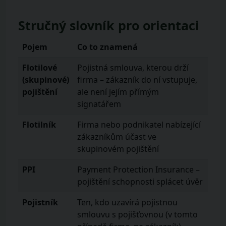
Stručný slovník pro orientaci
Pojem
Co to znamená
Flotilové
Pojistná smlouva, kterou drží
(skupinové)
firma – zákazník do ní vstupuje,
pojištění
ale není jejím přímým
signatářem
Flotilník
Firma nebo podnikatel nabízející
zákazníkům účast ve
skupinovém pojištění
PPI
Payment Protection Insurance –
pojištění schopnosti splácet úvěr
Pojistník
Ten, kdo uzavírá pojistnou
smlouvu s pojišťovnou (v tomto