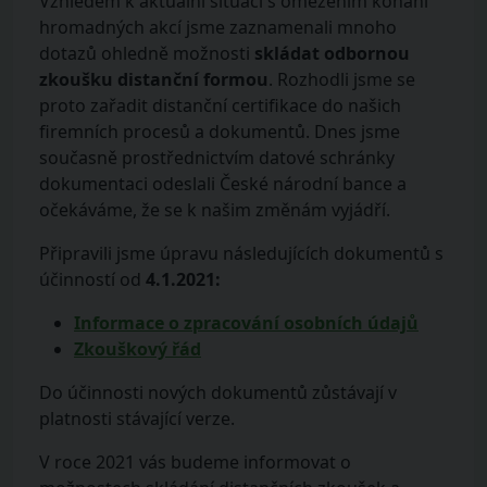
Vzhledem k aktuální situaci s omezením konání
hromadných akcí jsme zaznamenali mnoho
dotazů ohledně možnosti
skládat odbornou
zkoušku distanční formou
. Rozhodli jsme se
proto zařadit distanční certifikace do našich
firemních procesů a dokumentů. Dnes jsme
současně prostřednictvím datové schránky
dokumentaci odeslali České národní bance a
očekáváme, že se k našim změnám vyjádří.
Připravili jsme úpravu následujících dokumentů s
účinností od
4.1.2021:
Informace o zpracování osobních údajů
Zkouškový řád
Do účinnosti nových dokumentů zůstávají v
platnosti stávající verze.
V roce 2021 vás budeme informovat o