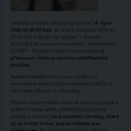
základě usnesení vlády ČR účinné od
14. října
2020 od 00:00 hod.
do dne 3. listopadu 2020 do
23:59 hod.a týkající se opatření z důvodu
zhoršující se situace v souvislosti s koronavirem
(COVID – 19) jsme bohužel nuceni dočasně
přesunout všechny termíny certifikačních
zkoušek
.
Budeme nadále celou situaci sledovat a
konzultovat vydaná vládní usnesení s MZ ČR a
dále komunikovat se zákazníky.
Protože chceme všem umožnit zdarma přístup k
učebním materiálům, přehlásíme účastníky
rušených termínů
na prozatímní termíny, které
by se mohly konat, pokud nebude stav
prodloužen
. Postupně a včas budou všichni