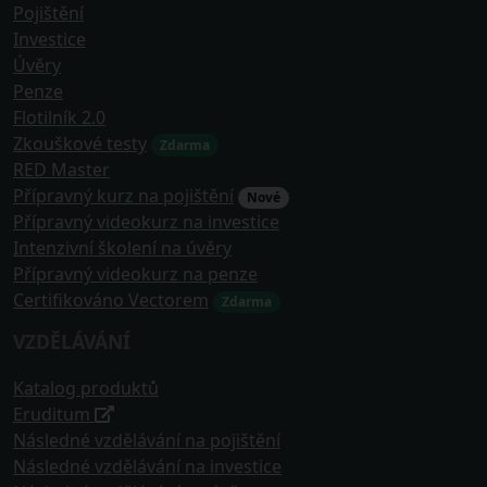
Pojištění
Investice
Úvěry
Penze
Flotilník 2.0
Zkouškové testy
Zdarma
RED Master
Přípravný kurz na pojištění
Nové
Přípravný videokurz na investice
Intenzivní školení na úvěry
Přípravný videokurz na penze
Certifikováno Vectorem
Zdarma
VZDĚLÁVÁNÍ
Katalog produktů
Eruditum
Následné vzdělávání na pojištění
Následné vzdělávání na investice