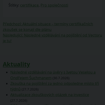
Štítky:
certifikace
,
Pro společnosti
Navigace
Předchozí
Předchozí
:
Aktuální situace – termíny certifikačních
příspěvek:
zkoušek se konají dle plánu
pro
Následující
Následující
:
Následné vzdělávání na pojištění od Vectoru
příspěvek
příspěvek:
je tu!
Aktuality
Následné vzdělávání na úvěry s Ivetou Veselou a
Ondřejem Šuchmanem
(30.7.2026)
Zkouška na pojištění za jedno odpoledne místo tří
týdnů
(27.7.2026)
Aktualizace zkouškových otázek na investice
(27.7.2026)