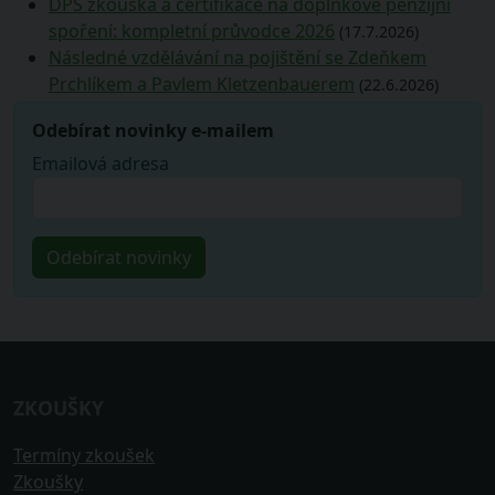
DPS zkouška a certifikace na doplňkové penzijní
spoření: kompletní průvodce 2026
(17.7.2026)
Následné vzdělávání na pojištění se Zdeňkem
Prchlíkem a Pavlem Kletzenbauerem
(22.6.2026)
Odebírat novinky e-mailem
Emailová adresa
ZKOUŠKY
Termíny zkoušek
Zkoušky