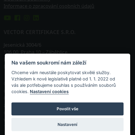
Informace o zpracování osobních údajů
VECTOR CERTIFIKACE S.R.O.
Jesenická 3004/6
106 00
,
Praha 10
– Záběhlice
IČO: 242 25 576
Na vašem soukromí nám záleží
DIČ: CZ24225576
Chceme vám neustále poskytovat skvělé služby.
Vzhledem k nové legislativě platné od 1. 1. 2022 od
© 2013-
2026, VECTOR Certifikace s.r.o. je akreditovanou
vás ale potřebujeme souhlas s používáním souborů
osobou zapsanou v příslušném rejstříku vedeném
cookies.
Nastavení cookies
Českou národní bankou k pořádání odborných zkoušek
zaměřených na prokázání odborných znalostí a
Povolit vše
dovedností. Společnost zapsaná v obchodním rejstříku
vedeném Městským soudem v Praze, oddíl C, vložka
Nastavení
190398.