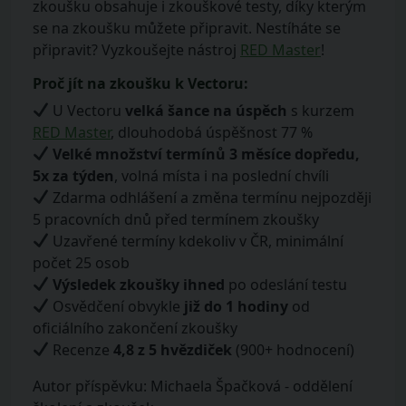
zkoušku obsahuje i zkouškové testy, díky kterým
se na zkoušku můžete připravit. Nestíháte se
připravit? Vyzkoušejte nástroj
RED Master
!
Proč jít na zkoušku k Vectoru:
U Vectoru
velká šance na úspěch
s kurzem
RED Master
, dlouhodobá úspěšnost 77 %
Velké množství termínů 3 měsíce dopředu,
5x za týden
, volná místa i na poslední chvíli
Zdarma odhlášení a změna termínu nejpozději
5 pracovních dnů před termínem zkoušky
Uzavřené termíny kdekoliv v ČR, minimální
počet 25 osob
Výsledek zkoušky ihned
po odeslání testu
Osvědčení obvykle
již do 1 hodiny
od
oficiálního zakončení zkoušky
Recenze
4,8 z 5 hvězdiček
(900+ hodnocení)
Autor příspěvku: Michaela Špačková - oddělení