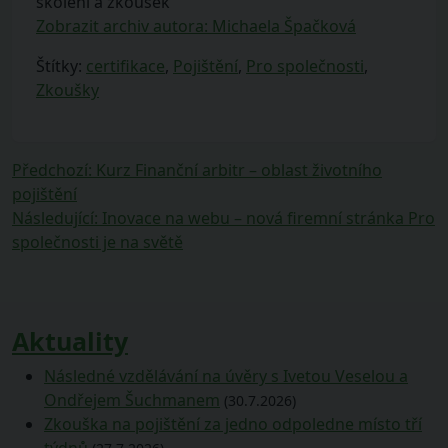
školení a zkoušek
Zobrazit archiv autora: Michaela Špačková
Štítky:
certifikace
,
Pojištění
,
Pro společnosti
,
Zkoušky
Navigace
Předchozí
Předchozí
:
Kurz Finanční arbitr – oblast životního
příspěvek:
pojištění
pro
Následující
Následující
:
Inovace na webu – nová firemní stránka Pro
příspěvek
příspěvek:
společnosti je na světě
Aktuality
Následné vzdělávání na úvěry s Ivetou Veselou a
Ondřejem Šuchmanem
(30.7.2026)
Zkouška na pojištění za jedno odpoledne místo tří
týdnů