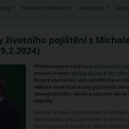
ušky
Následné vzdělávání
Další služby
Vecto
 životního pojištění s Micha
9.2.2024)
Představujeme nový kurz
následného vzd
pozvání 2 hosté
Michal Korejs
a
Petr Něm
dvojice specialistů vám vysvětlí hlavní d
některé konkrétní druhy pojistných smlu
demografického vývoje a seznámí vás s
odpočty.
Dozvíte se také o zkušenostech s nabídkou
dlouhodobou péči. Zajímavý je i pohled do 
mohou produkt zařadit do oblasti škodové