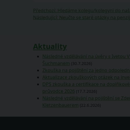
Navigace
Předchozí
Předchozí
:
Hledáme kolegu/kolegyni do naš
příspěvek:
Následující
Následující
:
Neučte se staré otázky na penzij
pro
příspěvek:
příspěvek
Aktuality
Následné vzdělávání na úvěry s Ivetou 
Šuchmanem
(30.7.2026)
Zkouška na pojištění za jedno odpoledn
Aktualizace zkouškových otázek na inve
DPS zkouška a certifikace na doplňkové 
průvodce 2026
(17.7.2026)
Následné vzdělávání na pojištění se Z
Kletzenbauerem
(22.6.2026)