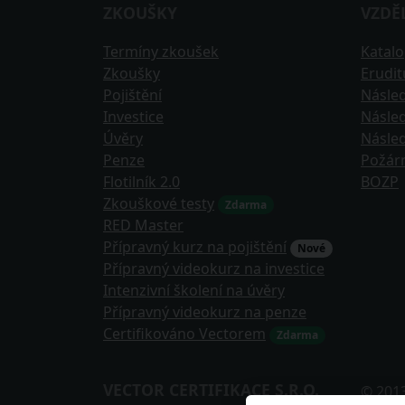
ZKOUŠKY
VZDĚ
Termíny zkoušek
Katal
Zkoušky
Erudi
Pojištění
Násled
Investice
Násled
Úvěry
Násled
Penze
Požár
Flotilník 2.0
BOZP
Zkouškové testy
Zdarma
RED Master
Přípravný kurz na pojištění
Nové
Přípravný videokurz na investice
Intenzivní školení na úvěry
Přípravný videokurz na penze
Certifikováno Vectorem
Zdarma
VECTOR CERTIFIKACE S.R.O.
© 201