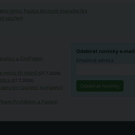
eho týmu: Pozice Account manažer/ka
ní spoření
Odebírat novinky e-mai
Veselou a Ondřejem
Emailová adresa
e místo tří týdnů
(27.7.2026)
stice
(27.7.2026)
penzijní spoření: kompletní
deňkem Prchlíkem a Pavlem