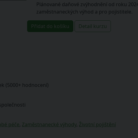
Plánované daňové zvýhodnění od roku 2024 
zaměstnaneckých výhod a pro pojistitele.
Přidat do košíku
Detail kurzu
ek (5000+ hodnocení)
společnosti
obé péče
,
Zaměstnanecké výhody
,
Životní pojištění