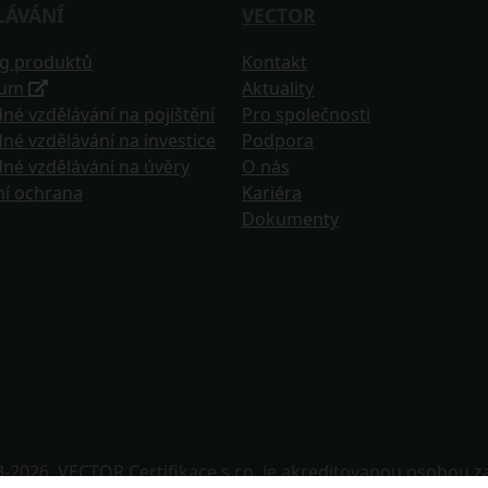
LÁVÁNÍ
VECTOR
og produktů
Kontakt
tum
Aktuality
né vzdělávání na pojištění
Pro společnosti
né vzdělávání na investice
Podpora
né vzdělávání na úvěry
O nás
ní ochrana
Kariéra
Dokumenty
3-
2026, VECTOR Certifikace s.r.o. je akreditovanou osobou 