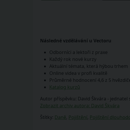
Následné vzdělávání u Vectoru
Odborníci a lektoři z praxe
Každý rok nové kurzy
Aktuální témata, která hýbou trhem
Online videa v profi kvalitě
Průměrné hodnocení 4,6 z 5 hvězdič
Katalog kurzů
Autor příspěvku: David Škvára - jednatel 
Zobrazit archiv autora: David Škvára
Štítky:
Daně
,
Pojištění
,
Pojištění dlouhod