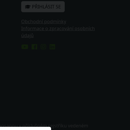
PŘIHLÁSIT SE
Obchodní podmínky
Informace o zpracování osobních
údajů
zapsanou v příslušném rejstříku vedeném