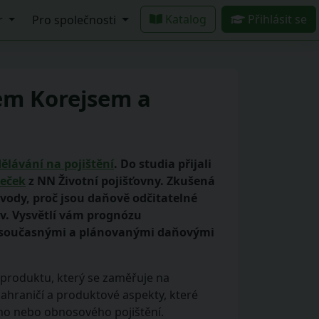
Katalog
Přihlásit se
r
Pro společnosti
lem Korejsem a
ělávání na pojištění
. Do studia přijali
eček
z NN Životní pojišťovny. Zkušená
ůvody, proč jsou daňově odčitatelné
v. Vysvětlí vám prognózu
e současnými a plánovanými daňovými
 produktu, který se zaměřuje na
zahraničí a produktové aspekty, které
ho nebo obnosového pojištění.