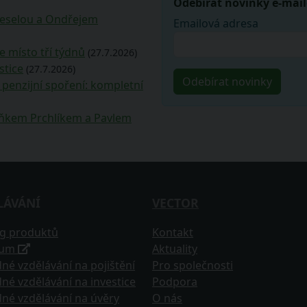
Odebírat novinky e-mai
Veselou a Ondřejem
Emailová adresa
e místo tří týdnů
(27.7.2026)
stice
(27.7.2026)
penzijní spoření: kompletní
deňkem Prchlíkem a Pavlem
LÁVÁNÍ
VECTOR
og produktů
Kontakt
tum
Aktuality
né vzdělávání na pojištění
Pro společnosti
né vzdělávání na investice
Podpora
né vzdělávání na úvěry
O nás