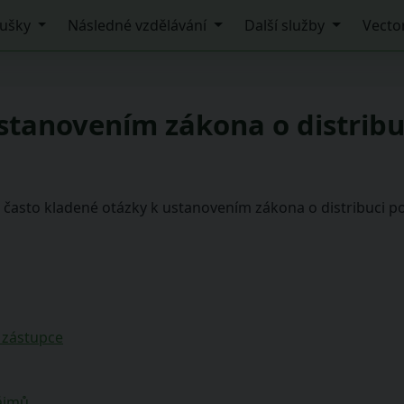
ušky
Následné vzdělávání
Další služby
Vecto
tanovením zákona o distribuc
asto kladené otázky k ustanovením zákona o distribuci poji
 zástupce
zájmů