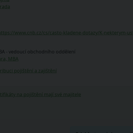
 rada
https://www.cnb.cz/cs/casto-kladene-dotazy/K-nekterym-ust
MBA - vedoucí obchodního oddělení
vára, MBA
ibuci pojištění a zajištění
ifikáty na pojištění mají své majitele