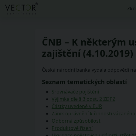
Zko
ČNB – K některým us
zajištění (4.10.2019)
Česká národní banka vydala odpovědi na č
Seznam tematických oblastí
Srovnávače pojištění
Výjimka dle § 3 odst. 2 ZDPZ
Částky uvedené v EUR
Zánik oprávnění k činnosti vázaného
Odborná způsobilost
Produktové řízení
Likvidace pojistných událostí, střet 