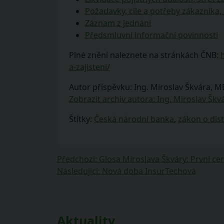
Požadavky, cíle a potřeby zákazníka,
Záznam z jednání
Předsmluvní informační povinnosti
Plné znění naleznete na stránkách ČNB:
a-zajisteni/
Autor příspěvku: Ing. Miroslav Škvára, 
Zobrazit archiv autora: Ing. Miroslav Šk
Štítky:
Česká národní banka
,
zákon o distr
Navigace
Předchozí
Předchozí
:
Glosa Miroslava Škváry: První cert
příspěvek:
Následující
Následující
:
Nová doba InsurTechová
pro
příspěvek:
příspěvek
Aktuality