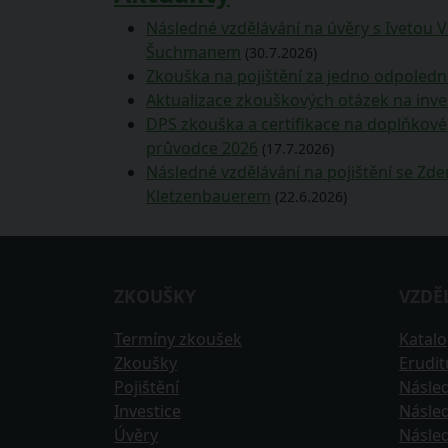
Následné vzdělávání na úvěry s Ivetou 
Šuchmanem
(30.7.2026)
Zkouška na pojištění za jedno odpoledn
Aktualizace zkouškových otázek na inve
DPS zkouška a certifikace na doplňkové 
průvodce 2026
(17.7.2026)
Následné vzdělávání na pojištění se Z
Kletzenbauerem
(22.6.2026)
ZKOUŠKY
VZDĚ
Termíny zkoušek
Katal
Zkoušky
Erudi
Pojištění
Násled
Investice
Násled
Úvěry
Násled