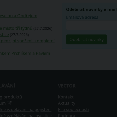
Odebírat novinky e-mai
Veselou a Ondřejem
Emailová adresa
e místo tří týdnů
(27.7.2026)
stice
(27.7.2026)
penzijní spoření: kompletní
deňkem Prchlíkem a Pavlem
LÁVÁNÍ
VECTOR
og produktů
Kontakt
tum
Aktuality
né vzdělávání na pojištění
Pro společnosti
né vzdělávání na investice
Podpora