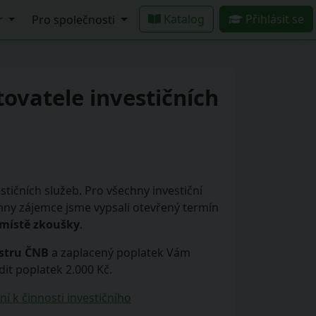
Katalog
Přihlásit se
r
Pro společnosti
ovatele investičních
tičních služeb. Pro všechny investiční
ny zájemce jsme vypsali otevřený termín
 místě zkoušky
.
istru ČNB
a zaplacený poplatek Vám
it poplatek 2.000 Kč.
í k činnosti investičního