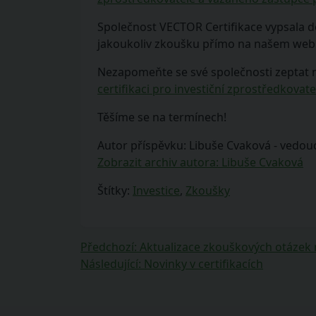
Společnost VECTOR Certifikace vypsala dos
jakoukoliv zkoušku přímo na našem we
Nezapomeňte se své společnosti zeptat
certifikaci pro investiční zprostředkov
Těšíme se na termínech!
Autor příspěvku: Libuše Cvaková - vedouc
Zobrazit archiv autora: Libuše Cvaková
Štítky:
Investice
,
Zkoušky
Navigace
Předchozí
Předchozí
:
Aktualizace zkouškových otázek 
příspěvek:
Následující
Následující
:
Novinky v certifikacích
pro
příspěvek:
příspěvek