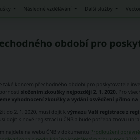
ušky
Následné vzdělávání
Další služby
Vecto
přechodného období pro poskyt
je také koncem přechodného období pro poskytovatele inves
bornosti
složením zkoušky nejpozději 2. 1. 2020.
Pro všech
eme vyhodnocení zkoušky a vydání osvědčení přímo na
 do 2. 1. 2020, musí dojít k
výmazu Vaší registrace z reg
í dojít k nové registraci u ČNB a bude potřeba znovu uhrad
kům najdete na webu ČNB v dokumentu
Prodloužení oprávněn
podle zákona o podnikání na kapitálovém trhu v roce 2018