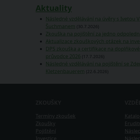
Aktuality
Následné vzdělávání na úvěry s Ivetou 
Šuchmanem
(30.7.2026)
Zkouška na pojištění za jedno odpoledn
Aktualizace zkouškových otázek na inve
DPS zkouška a certifikace na doplňkové 
průvodce 2026
(17.7.2026)
Následné vzdělávání na pojištění se Z
Kletzenbauerem
(22.6.2026)
ZKOUŠKY
VZDĚ
Termíny zkoušek
Katal
Zkoušky
Erudi
Pojištění
Násled
Investice
Násled