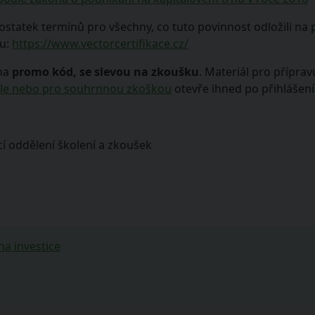
tatek termínů pro všechny, co tuto povinnost odložili na po
bu:
https://www.vectorcertifikace.cz/
 na
promo kód, se slevou na zkoušku
. Materiál pro přípra
atele nebo pro souhrnnou zkoškou
otevře ihned po přihlášení
í oddělení školení a zkoušek
na investice