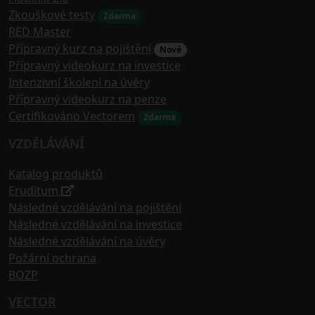
Zkouškové testy
Zdarma
RED Master
Přípravný kurz na pojištění
Nové
Přípravný videokurz na investice
Intenzivní školení na úvěry
Přípravný videokurz na penze
Certifikováno Vectorem
Zdarma
VZDĚLÁVÁNÍ
Katalog produktů
Eruditum
Následné vzdělávání na pojištění
Následné vzdělávání na investice
Následné vzdělávání na úvěry
Požární ochrana
BOZP
VECTOR