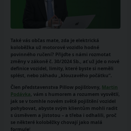
Také vás občas mate, zda je elektrická
koloběžka už motorové vozidlo hodné
povinného ručení? Přijďte s námi rozmotat
změny v zákoně č. 30/2024 Sb., ať už jde o nové
definice vozidel, limity, které byste si neměli
splést, nebo záhadu „klouzavého počátku“.
Člen představenstva Pillow pojišťovny,
Martin
Podávka
, vám s humorem a rozumem vysvětlí,
jak se v tomhle novém světě pojištění vozidel
pohybovat, abyste svým klientům mohli radit
s úsměvem a jistotou – a třeba i odhalili, proč
se některé koloběžky chovají jako malá
formule
!