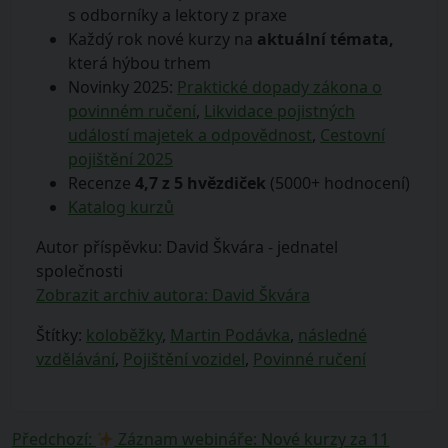
s odborníky a lektory z praxe
Každý rok nové kurzy na
aktuální témata,
která hýbou trhem
Novinky 2025:
Praktické dopady zákona o
povinném ručení
,
Likvidace pojistných
událostí majetek a odpovědnost
,
Cestovní
pojištění 2025
Recenze
4,7 z 5 hvězdiček
(5000+ hodnocení)
Katalog kurzů
Autor příspěvku: David Škvára - jednatel
společnosti
Zobrazit archiv autora: David Škvára
Štítky:
koloběžky
,
Martin Podávka
,
následné
vzdělávání
,
Pojištění vozidel
,
Povinné ručení
Navigace
Předchozí
Předchozí
:
Záznam webináře: Nové kurzy za 11