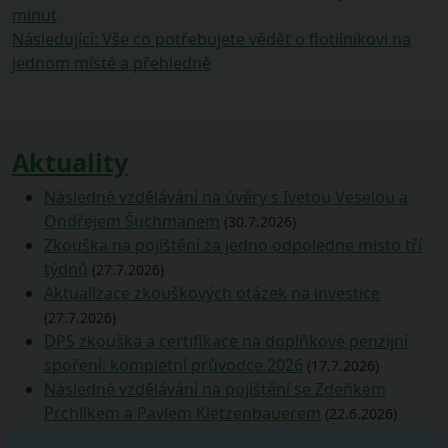
příspěvek:
minut
pro
Následující
Následující
:
Vše co potřebujete vědět o flotilníkovi na
příspěvek
příspěvek:
jednom místě a přehledně
Aktuality
Následné vzdělávání na úvěry s Ivetou Veselou a
Ondřejem Šuchmanem
(30.7.2026)
Zkouška na pojištění za jedno odpoledne místo tří
týdnů
(27.7.2026)
Aktualizace zkouškových otázek na investice
(27.7.2026)
DPS zkouška a certifikace na doplňkové penzijní
spoření: kompletní průvodce 2026
(17.7.2026)
Následné vzdělávání na pojištění se Zdeňkem
Prchlíkem a Pavlem Kletzenbauerem
(22.6.2026)