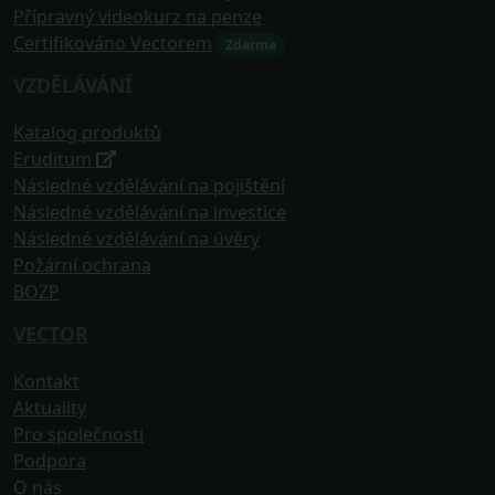
Přípravný videokurz na penze
Certifikováno Vectorem
Zdarma
VZDĚLÁVÁNÍ
Katalog produktů
Eruditum
Následné vzdělávání na pojištění
Následné vzdělávání na investice
Následné vzdělávání na úvěry
Požární ochrana
BOZP
VECTOR
Kontakt
Aktuality
Pro společnosti
Podpora
O nás