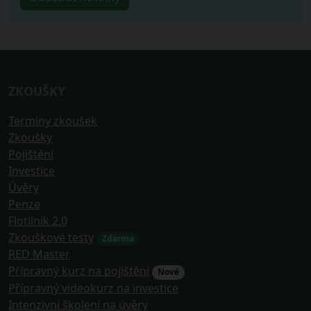
ZKOUŠKY
Termíny zkoušek
Zkoušky
Pojištění
Investice
Úvěry
Penze
Flotilník 2.0
Zkouškové testy
Zdarma
RED Master
Přípravný kurz na pojištění
Nové
Přípravný videokurz na investice
Intenzivní školení na úvěry